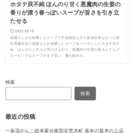
ホタテ貝不純 ほんのり甘く悪魔肉の生姜の
香りが漂う春っぽいスープが旨さを引き立
たせる
2022.03.10
後藤さんがが快勝したスープで不純残念ながら参加出来なかった師
匠悪魔対決で後藤さんが快勝したスープをベースにしたホタテ貝不
純。ほんのりと甘さが浮かび上がり、悪魔肉の生姜が香るとてもグ
ルービングなスープがまず旨い。麺を絡める...
検索
検索
最近の投稿
一条流がんこ総本家分家四谷荒木町 基本の基本の上品