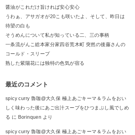
醤油がこれだけ旨ければ安心安心
うわぁ、アサガオが20こも咲いたよ、そして、昨日は
待望の白も
そうめんについて私が知っている二、三の事柄
一条流がんこ総本家分家四谷荒木町 突然の後藤さんの
コールド・スリープ
熟した紫陽花には独特の色気が宿る
最近のコメント
spicy curry 魯珈@大久保 極上あごキーマ＆ラムをおい
しく味わった後にあご出汁スープをひつまぶし風でしめ
る
に
Borinquen
より
spicy curry 魯珈@大久保 極上あごキーマ＆ラムをおい