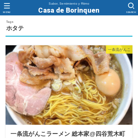
Sabor, Sentimiento y Ritmo
Casa de Borinquen
MENU
SEARCH
ホタテ
一条流がんこ
一条流がんこラーメン 総本家@四谷荒木町