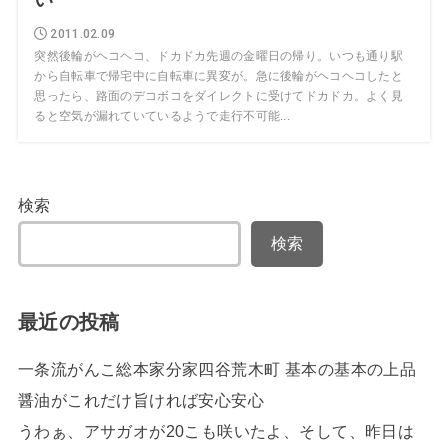
2011.02.09
突然後輪がヘコヘコ、ドカドカ先週の金曜日の帰り。いつも通り駅
から自転車で帰宅中に自転車に異変が。急に後輪がヘコヘコしたと
思ったら、路面のデコボコをダイレクトに受けてドカドカ。よく見
ると空気が漏れていているようで走行不可能...
検索
検索
最近の投稿
一条流がんこ総本家分家四谷荒木町 基本の基本の上品
醤油がこれだけ旨ければ安心安心
うわぁ、アサガオが20こも咲いたよ、そして、昨日は