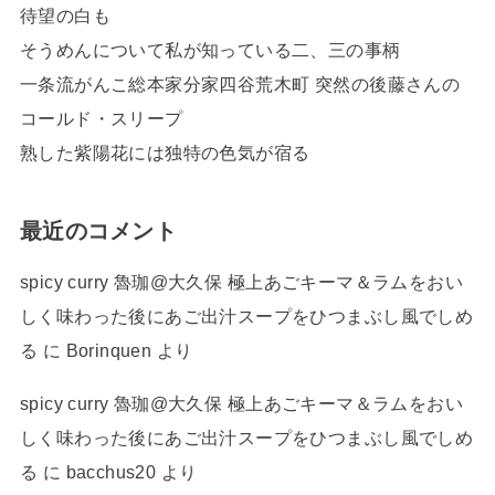
待望の白も
そうめんについて私が知っている二、三の事柄
一条流がんこ総本家分家四谷荒木町 突然の後藤さんの
コールド・スリープ
熟した紫陽花には独特の色気が宿る
最近のコメント
spicy curry 魯珈@大久保 極上あごキーマ＆ラムをおい
しく味わった後にあご出汁スープをひつまぶし風でしめ
る
に
Borinquen
より
spicy curry 魯珈@大久保 極上あごキーマ＆ラムをおい
しく味わった後にあご出汁スープをひつまぶし風でしめ
る
に
bacchus20
より