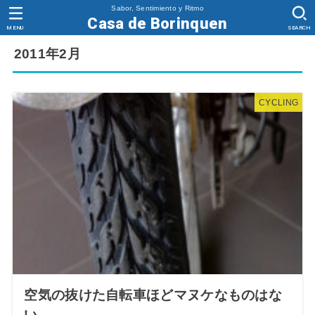
Sabor, Sentimiento y Ritmo
Casa de Borinquen
MENU
SEARCH
2011年2月
CYCLING
空気の抜けた自転車ほどマヌケなものはな
い