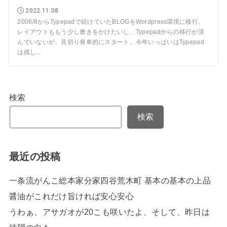
2022.11.08
2008/8からTypepadで続けていたBLOGをWordpress環境に移行。
レイアウトももう少し磨きをかけたいし、Typepadからの移行が済
んでいないが、見切り発車的にスタート。今年いっぱいはTypepad
は残し...
検索
検索
最近の投稿
一条流がんこ総本家分家四谷荒木町 基本の基本の上品
醤油がこれだけ旨ければ安心安心
うわぁ、アサガオが20こも咲いたよ、そして、昨日は