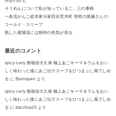
待望の白も
そうめんについて私が知っている二、三の事柄
一条流がんこ総本家分家四谷荒木町 突然の後藤さんの
コールド・スリープ
熟した紫陽花には独特の色気が宿る
最近のコメント
spicy curry 魯珈@大久保 極上あごキーマ＆ラムをおい
しく味わった後にあご出汁スープをひつまぶし風でしめ
る
に
Borinquen
より
spicy curry 魯珈@大久保 極上あごキーマ＆ラムをおい
しく味わった後にあご出汁スープをひつまぶし風でしめ
る
に
bacchus20
より