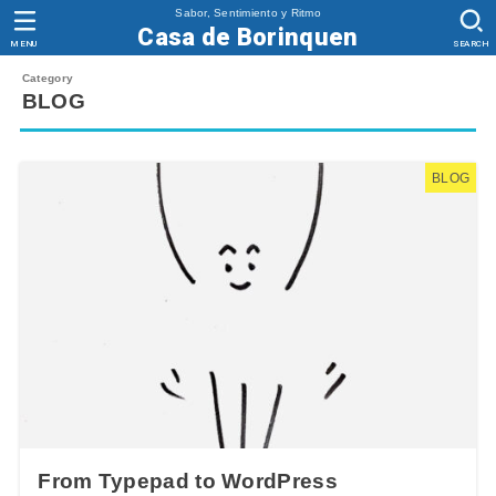
Sabor, Sentimiento y Ritmo
Casa de Borinquen
MENU
SEARCH
BLOG
BLOG
From Typepad to WordPress