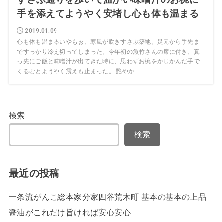
手を添えてようやく安堵し心も体も温まる
2019.01.09
心も体も温まるいやもぉ、寒風が吹きすさぶ築地。足元から手先ま
ですっかり冷え切ってしまった。今年初の魚竹さんの席に付き、真
っ先にご飯と味噌汁が出てきた時に、思わずお椀をかじかんだ手で
くるむとようやく震えも止まった。 艷やか...
検索
検索
最近の投稿
一条流がんこ総本家分家四谷荒木町 基本の基本の上品
醤油がこれだけ旨ければ安心安心