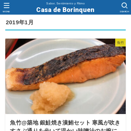
Sabor, Sentimiento y Ritmo
Casa de Borinquen
MENU
SEARCH
2019年1月
魚竹
魚竹@築地 銀鮭焼き漬鮪セット 寒風が吹き
すさぶ通りを歩いて温かい味噌汁のお椀に