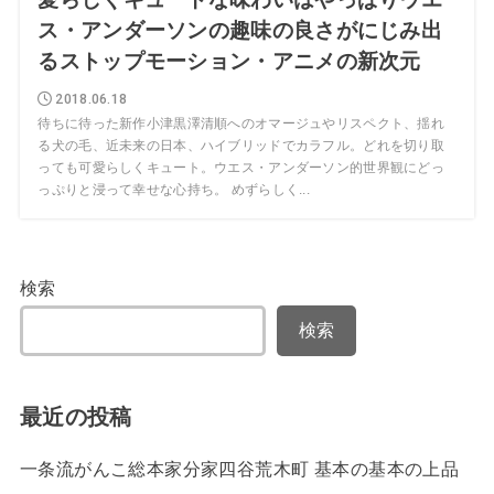
ス・アンダーソンの趣味の良さがにじみ出
るストップモーション・アニメの新次元
2018.06.18
待ちに待った新作小津黒澤清順へのオマージュやリスペクト、揺れ
る犬の毛、近未来の日本、ハイブリッドでカラフル。どれを切り取
っても可愛らしくキュート。ウエス・アンダーソン的世界観にどっ
っぷりと浸って幸せな心持ち。 めずらしく...
検索
検索
最近の投稿
一条流がんこ総本家分家四谷荒木町 基本の基本の上品