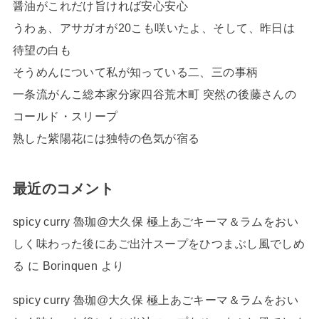
醤油がこれだけ旨ければ安心安心
うわぁ、アサガオが20こも咲いたよ、そして、昨日は
待望の白も
そうめんについて私が知っている二、三の事柄
一条流がんこ総本家分家四谷荒木町 突然の後藤さんの
コールド・スリープ
熟した紫陽花には独特の色気が宿る
最近のコメント
spicy curry 魯珈@大久保 極上あごキーマ＆ラムをおい
しく味わった後にあご出汁スープをひつまぶし風でしめ
る
に
Borinquen
より
spicy curry 魯珈@大久保 極上あごキーマ＆ラムをおい