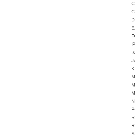
C
C
D
E
F
i
I
J
K
M
M
M
N
P
R
R
S