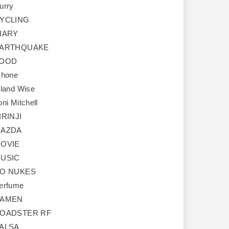
urry
YCLING
IARY
ARTHQUAKE
OOD
Phone
sland Wise
oni Mitchell
IRINJI
AZDA
OVIE
USIC
O NUKES
erfume
AMEN
OADSTER RF
ALSA