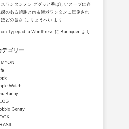
クスワンタンメン ググッと香ばしいスープに存
在感のある焼豚と肉＆海老ワンタンに圧倒され
るほどの旨さ
に
りょうへい
より
rom Typepad to WordPress
に
Borinquen
より
カテゴリー
IMYON
lfa
pple
pple Watch
ad Bunny
LOG
obbie Gentry
OOK
RASIL