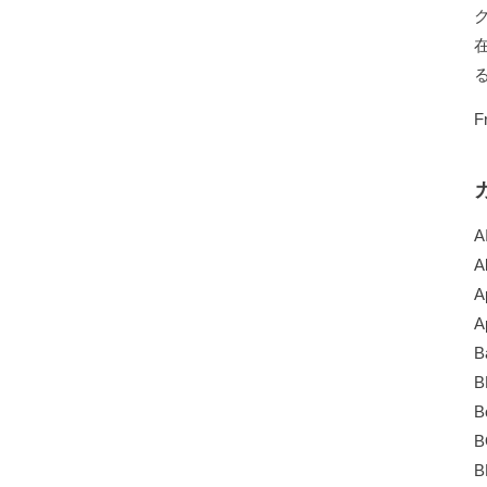
F
A
A
A
A
B
B
B
B
B