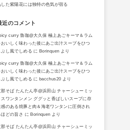
熟した紫陽花には独特の色気が宿る
最近のコメント
picy curry 魯珈@大久保 極上あごキーマ＆ラム
をおいしく味わった後にあご出汁スープをひつ
まぶし風でしめる
に
Borinquen
より
picy curry 魯珈@大久保 極上あごキーマ＆ラム
をおいしく味わった後にあご出汁スープをひつ
まぶし風でしめる
に
bacchus20
より
支那そば たんたん亭@浜田山 チャーシューミッ
クスワンタンメン ググッと香ばしいスープに存
在感のある焼豚と肉＆海老ワンタンに圧倒され
るほどの旨さ
に
Borinquen
より
支那そば たんたん亭@浜田山 チャーシューミッ