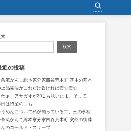
SEARCH
検索
検索
最近の投稿
一条流がんこ総本家分家四谷荒木町 基本の基本
の上品醤油がこれだけ旨ければ安心安心
うわぁ、アサガオが20こも咲いたよ、そして、
昨日は待望の白も
そうめんについて私が知っている二、三の事柄
一条流がんこ総本家分家四谷荒木町 突然の後藤
さんのコールド・スリープ