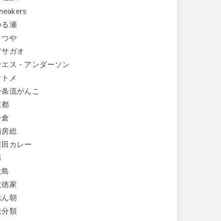
neakers
つる瀬
まつや
アサガオ
ウエス・アンダーソン
オトメ
一条流がんこ
京都
千倉
南房総
吉田カレー
器
大島
大徳家
志ん朝
未分類