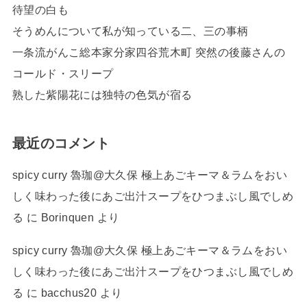
待望の白も
そうめんについて私が知っている二、三の事柄
一条流がんこ総本家分家四谷荒木町 突然の後藤さんの
コールド・スリープ
熟した紫陽花には独特の色気が宿る
最近のコメント
spicy curry 魯珈@大久保 極上あごキーマ＆ラムをおい
しく味わった後にあご出汁スープをひつまぶし風でしめ
る
に
Borinquen
より
spicy curry 魯珈@大久保 極上あごキーマ＆ラムをおい
しく味わった後にあご出汁スープをひつまぶし風でしめ
る
に
bacchus20
より