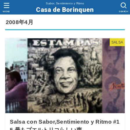
Sabor, Sentimiento y Ritmo
Casa de Borinquen
MENU
SEARCH
2008年4月
SALSA
Salsa con Sabor,Sentimiento y Ritmo #1
5 最もプエルトリコらしい声