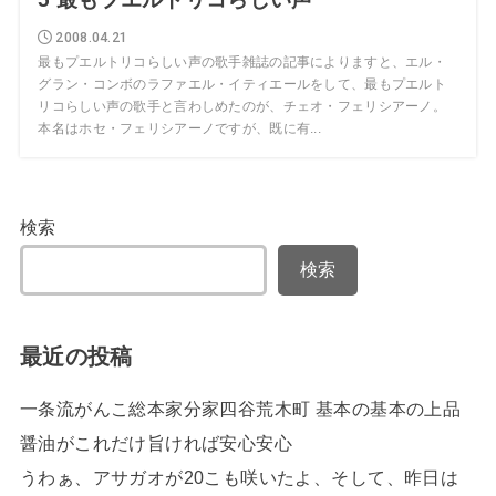
2008.04.21
最もプエルトリコらしい声の歌手雑誌の記事によりますと、エル・
グラン・コンボのラファエル・イティエールをして、最もプエルト
リコらしい声の歌手と言わしめたのが、チェオ・フェリシアーノ。
本名はホセ・フェリシアーノですが、既に有...
検索
検索
最近の投稿
一条流がんこ総本家分家四谷荒木町 基本の基本の上品
醤油がこれだけ旨ければ安心安心
うわぁ、アサガオが20こも咲いたよ、そして、昨日は