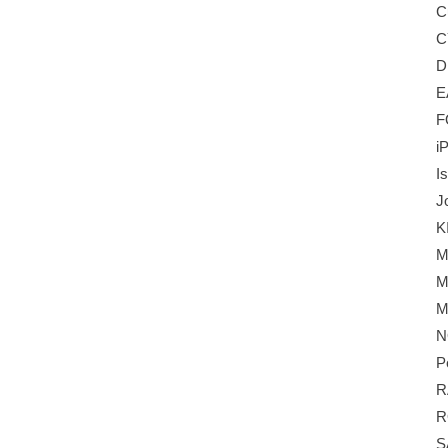
C
C
D
E
F
i
I
J
K
M
M
M
N
P
R
R
S