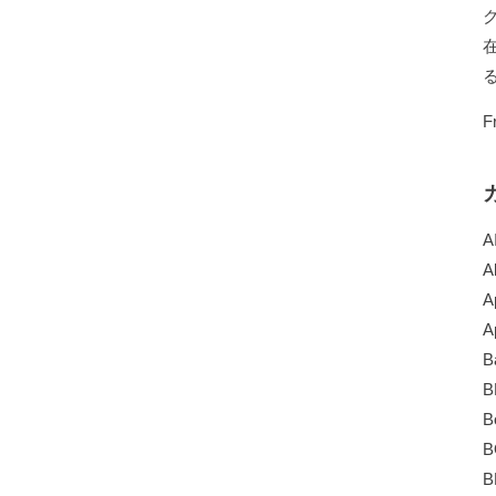
F
A
A
A
A
B
B
B
B
B