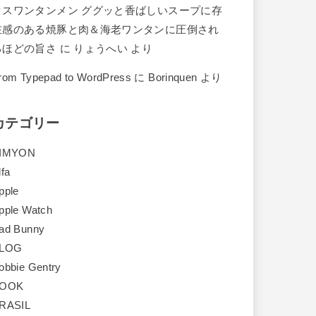
クスワンタンメン ググッと香ばしいスープに存
在感のある焼豚と肉＆海老ワンタンに圧倒され
るほどの旨さ
に
りょうへい
より
rom Typepad to WordPress
に
Borinquen
より
カテゴリー
IMYON
lfa
pple
pple Watch
ad Bunny
LOG
obbie Gentry
OOK
RASIL