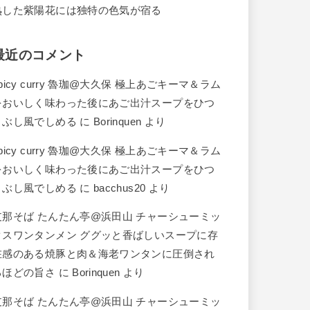
熟した紫陽花には独特の色気が宿る
最近のコメント
picy curry 魯珈@大久保 極上あごキーマ＆ラム
をおいしく味わった後にあご出汁スープをひつ
まぶし風でしめる
に
Borinquen
より
picy curry 魯珈@大久保 極上あごキーマ＆ラム
をおいしく味わった後にあご出汁スープをひつ
まぶし風でしめる
に
bacchus20
より
支那そば たんたん亭@浜田山 チャーシューミッ
クスワンタンメン ググッと香ばしいスープに存
在感のある焼豚と肉＆海老ワンタンに圧倒され
るほどの旨さ
に
Borinquen
より
支那そば たんたん亭@浜田山 チャーシューミッ