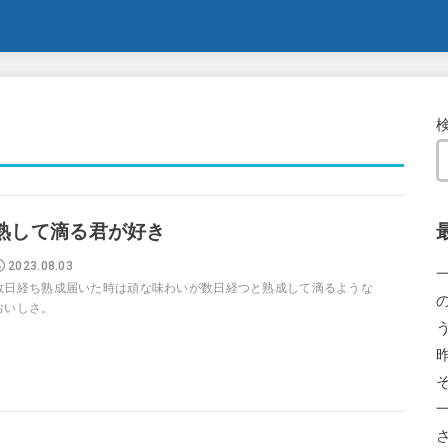
熟して滴る君が好き
2023.08.03
数日経ち熟成届いた時は頑な味わいが数日経つと熟成して滴るような
おいしさ。