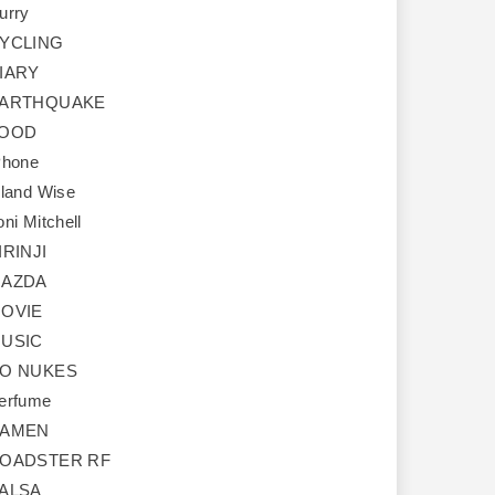
urry
YCLING
IARY
ARTHQUAKE
OOD
Phone
sland Wise
oni Mitchell
IRINJI
AZDA
OVIE
USIC
O NUKES
erfume
AMEN
OADSTER RF
ALSA