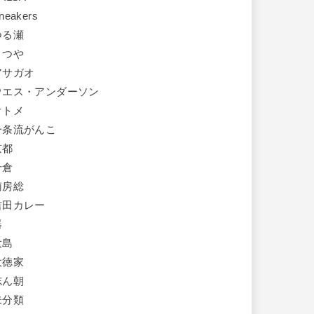
neakers
つる瀬
まつや
アサガオ
ウエス・アンダーソン
オトメ
一条流がんこ
京都
千倉
南房総
吉田カレー
器
大島
大徳家
志ん朝
未分類