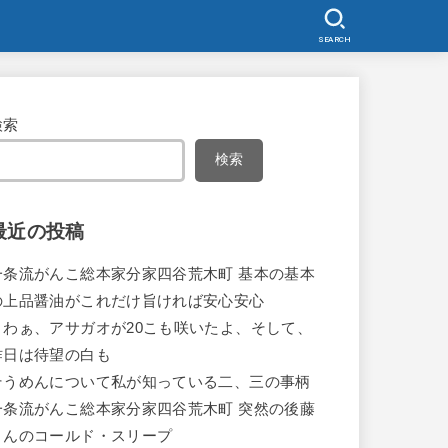
SEARCH
検索
検索
最近の投稿
一条流がんこ総本家分家四谷荒木町 基本の基本
の上品醤油がこれだけ旨ければ安心安心
うわぁ、アサガオが20こも咲いたよ、そして、
昨日は待望の白も
そうめんについて私が知っている二、三の事柄
一条流がんこ総本家分家四谷荒木町 突然の後藤
さんのコールド・スリープ