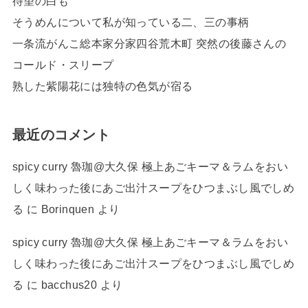
待望の白も
そうめんについて私が知っている二、三の事柄
一条流がんこ総本家分家四谷荒木町 突然の後藤さんの
コールド・スリープ
熟した紫陽花には独特の色気が宿る
最近のコメント
spicy curry 魯珈@大久保 極上あごキーマ＆ラムをおい
しく味わった後にあご出汁スープをひつまぶし風でしめ
る
に
Borinquen
より
spicy curry 魯珈@大久保 極上あごキーマ＆ラムをおい
しく味わった後にあご出汁スープをひつまぶし風でしめ
る
に
bacchus20
より