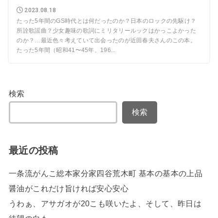
2023.08.18
たった5年間のGS時代とは何だったのか？日本のロックの先駆け？
所詮歌謡曲？少女趣味の歌詞にミリタリールックはかっこよかった
のか？…最近色々考えていて出会ったのが近田春夫さんのこの本。
たった5年間（昭和41〜45年、196...
検索
検索
最近の投稿
一条流がんこ総本家分家四谷荒木町 基本の基本の上品
醤油がこれだけ旨ければ安心安心
うわぁ、アサガオが20こも咲いたよ、そして、昨日は