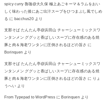
spicy curry 魯珈@大久保 極上あごキーマ＆ラムをおい
しく味わった後にあご出汁スープをひつまぶし風でしめ
る
に
bacchus20
より
支那そば たんたん亭@浜田山 チャーシューミックスワ
ンタンメン ググッと香ばしいスープに存在感のある焼
豚と肉＆海老ワンタンに圧倒されるほどの旨さ
に
Borinquen
より
支那そば たんたん亭@浜田山 チャーシューミックスワ
ンタンメン ググッと香ばしいスープに存在感のある焼
豚と肉＆海老ワンタンに圧倒されるほどの旨さ
に
りょ
うへい
より
From Typepad to WordPress
に
Borinquen
より