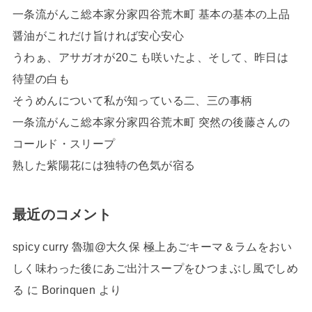
一条流がんこ総本家分家四谷荒木町 基本の基本の上品
醤油がこれだけ旨ければ安心安心
うわぁ、アサガオが20こも咲いたよ、そして、昨日は
待望の白も
そうめんについて私が知っている二、三の事柄
一条流がんこ総本家分家四谷荒木町 突然の後藤さんの
コールド・スリープ
熟した紫陽花には独特の色気が宿る
最近のコメント
spicy curry 魯珈@大久保 極上あごキーマ＆ラムをおい
しく味わった後にあご出汁スープをひつまぶし風でしめ
る
に
Borinquen
より