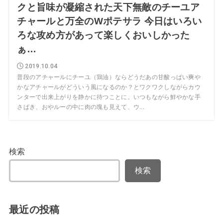
クと旨味が凝縮された天下無敵のチーユア
チャールと万全のWポテサラ 今日はいろい
ろな攻め方があって楽しくおいしかった
ぁ…
2019.10.04
普段のアチャールにチーユ（鶏油）ならどうだあの甘酸っぱい爽や
かなアチャールがどういう風になるのか？とワクワクしながらカウ
ンターで出来上がりを静かに待つことに。いつもながら鮮やかな手
さばき、おやルーの中に肉の塊も見えて、ウ...
検索
検索
最近の投稿