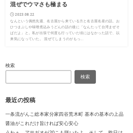
混ぜでウマさも極まる
2023.08.22
なんという偶然先週、名古屋から来ている方と名古屋名産の話。お
ひつまぶしや味噌煮込みうどんの話の後に「なんたって台湾まぜそ
ばだよ」と。私が出張で何度も行っていた頃にはなかった話で、以
来気になっていた。 混ぜてしまうのがもっ...
検索
検索
最近の投稿
一条流がんこ総本家分家四谷荒木町 基本の基本の上品
醤油がこれだけ旨ければ安心安心
うわぁ、アサガオが20こも咲いたよ、そして、昨日は