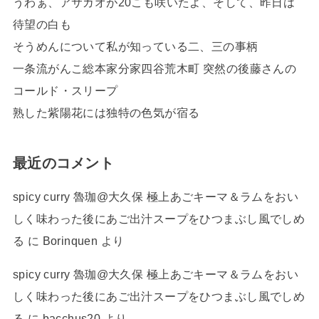
うわぁ、アサガオが20こも咲いたよ、そして、昨日は
待望の白も
そうめんについて私が知っている二、三の事柄
一条流がんこ総本家分家四谷荒木町 突然の後藤さんの
コールド・スリープ
熟した紫陽花には独特の色気が宿る
最近のコメント
spicy curry 魯珈@大久保 極上あごキーマ＆ラムをおい
しく味わった後にあご出汁スープをひつまぶし風でしめ
る
に
Borinquen
より
spicy curry 魯珈@大久保 極上あごキーマ＆ラムをおい
しく味わった後にあご出汁スープをひつまぶし風でしめ
る
に
bacchus20
より