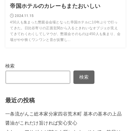
帝国ホテルのカレーもまたおいしい
2024.11.15
450人も集まった懇親会会場となった帝国ホテルに10年ぶりで行っ
てきた。日比谷寄りの正面玄関から入るときれいなオブジェが見え
てきてわくわくしてしマウが、懇親会そのものは450人も集まり、会
場がやや狭くワンワンと音が反響し...
検索
検索
最近の投稿
一条流がんこ総本家分家四谷荒木町 基本の基本の上品
醤油がこれだけ旨ければ安心安心