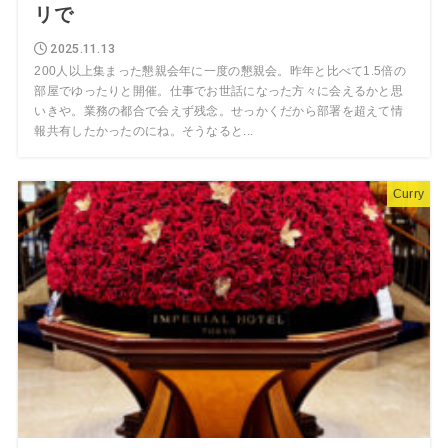
リで
2025.11.13
200人以上集まった懇親会年に一度の懇親会。昨年と比べて1.5倍の
部屋でゆったりと開催。仕事でお世話になった方々に会えるかと思
いきや。業務の都合で会えず残念。せっかくだから部署を超えて情
報共有したかったのにね。そうなると...
Curry