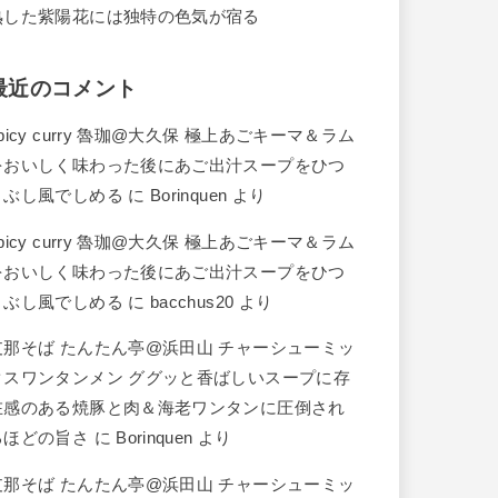
熟した紫陽花には独特の色気が宿る
最近のコメント
picy curry 魯珈@大久保 極上あごキーマ＆ラム
をおいしく味わった後にあご出汁スープをひつ
まぶし風でしめる
に
Borinquen
より
picy curry 魯珈@大久保 極上あごキーマ＆ラム
をおいしく味わった後にあご出汁スープをひつ
まぶし風でしめる
に
bacchus20
より
支那そば たんたん亭@浜田山 チャーシューミッ
クスワンタンメン ググッと香ばしいスープに存
在感のある焼豚と肉＆海老ワンタンに圧倒され
るほどの旨さ
に
Borinquen
より
支那そば たんたん亭@浜田山 チャーシューミッ