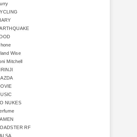
urry
YCLING
IARY
ARTHQUAKE
OOD
Phone
sland Wise
oni Mitchell
IRINJI
AZDA
OVIE
USIC
O NUKES
erfume
AMEN
OADSTER RF
ALSA