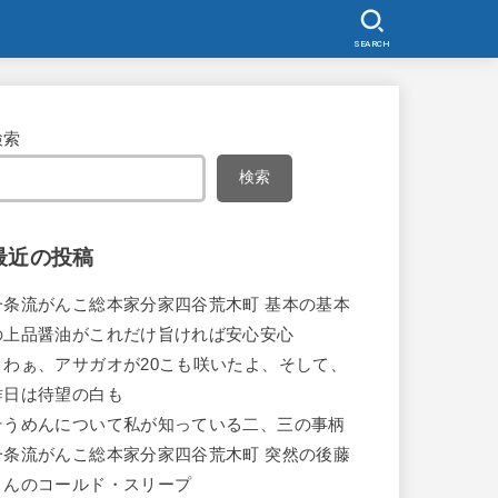
SEARCH
検索
検索
最近の投稿
一条流がんこ総本家分家四谷荒木町 基本の基本
の上品醤油がこれだけ旨ければ安心安心
うわぁ、アサガオが20こも咲いたよ、そして、
昨日は待望の白も
そうめんについて私が知っている二、三の事柄
一条流がんこ総本家分家四谷荒木町 突然の後藤
さんのコールド・スリープ