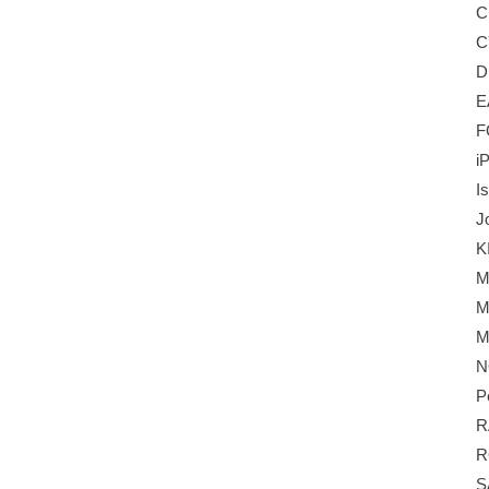
C
C
D
E
F
i
I
J
K
M
M
M
N
P
R
R
S