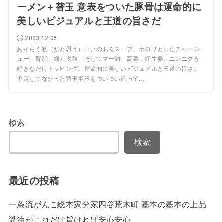
ーメン＋替玉 意表をついた豚骨は運命的に
美しいビジュアルと王道の旨さだ
2023.12.05
おそらく初（だと思う）コクのあるスープ、ホロリとしたチャーシ
ュー、背脂、細カタ麺、そしてマー油。高菜，紅生姜、ニンニクを
好きなだけトッピング。運命的に美しいビジュアルと王道の旨さ。
予定してなかった替玉半玉もついつい追って...
検索
検索
最近の投稿
一条流がんこ総本家分家四谷荒木町 基本の基本の上品
醤油がこれだけ旨ければ安心安心