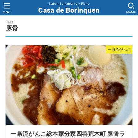
Sabor, Sentimiento y Ritmo
Casa de Borinquen
MENU
SEARCH
豚骨
一条流がんこ
一条流がんこ総本家分家四谷荒木町 豚骨ラ