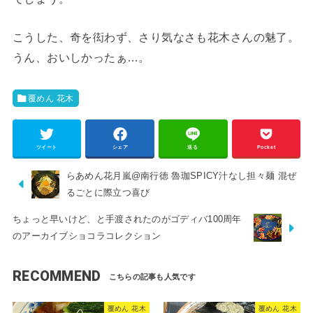
こうした、奇を衒わず、さり気なさも花木さんの魅了。
うん、おいしかったぁ…。
覆めん 花木
ツイート
シェア
送る
Pocket
らあめん花月嵐@南行徳 魯珈SPICY汁なし担々麺 混ぜ
るごとに際立つ喜び
ちょっと早いけど、と手渡されたのがゴディバ100周年
のアーカイブショコラコレクション
RECOMMEND
覆めん 花木
覆めん 花木