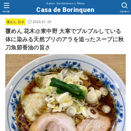
Sabor, Sentimiento y Ritmo
Casa de Borinquen
MENU
SEARCH
2026.01.20
覆めん 花木
覆めん 花木@東中野 大寒でブルブルしている
体に染みる天然ブリのアラを追ったスープに秋
刀魚節香油の旨さ