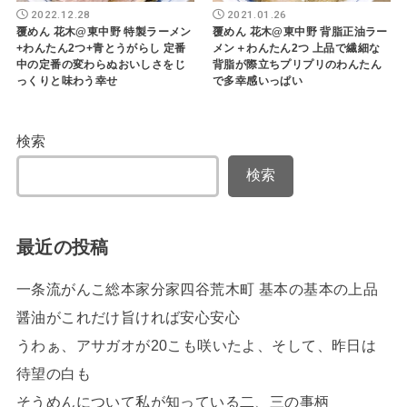
2022.12.28
2021.01.26
覆めん 花木@東中野 特製ラーメン
覆めん 花木@東中野 背脂正油ラー
+わんたん2つ+青とうがらし 定番
メン＋わんたん2つ 上品で繊細な
中の定番の変わらぬおいしさをじ
背脂が際立ちプリプリのわんたん
っくりと味わう幸せ
で多幸感いっぱい
検索
検索
最近の投稿
一条流がんこ総本家分家四谷荒木町 基本の基本の上品
醤油がこれだけ旨ければ安心安心
うわぁ、アサガオが20こも咲いたよ、そして、昨日は
待望の白も
そうめんについて私が知っている二、三の事柄