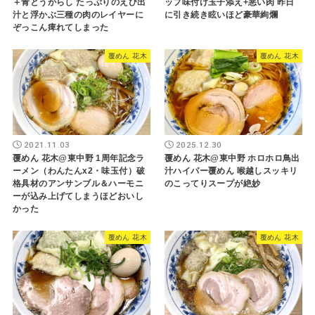
＋青とうがらし たっぷりのえび出
ップ味付け玉子添え+悪い肉 昨日
汁と浮かぶ三種の肉のレイヤーに
に引き続き眩いほど豪華絢爛
ぞっこん痺れてしまった
覆めん 花木
覆めん 花木
2021.11.03
2025.12.30
覆めん 花木@東中野 1周年記念ラ
覆めん 花木@東中野 ホロホロ鳥出
ーメン（わんたんx2・味玉付）破
汁ハイパー覆めん 喉越しスッキリ
格具材のアンサンブル＆ハーモニ
のこってりスープが絶妙
ーが込み上げてしまうほどおいし
かった
覆めん 花木
覆めん 花木