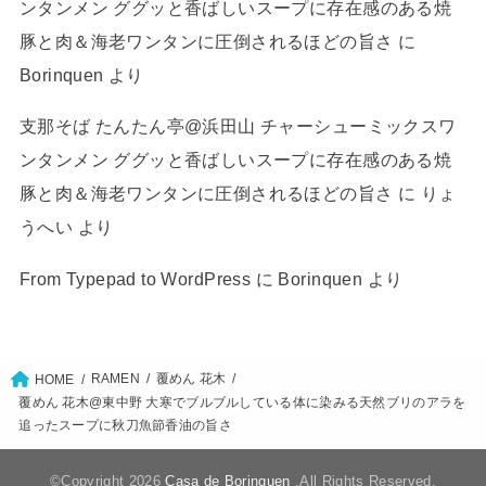
ンタンメン ググッと香ばしいスープに存在感のある焼
豚と肉＆海老ワンタンに圧倒されるほどの旨さ
に
Borinquen
より
支那そば たんたん亭@浜田山 チャーシューミックスワ
ンタンメン ググッと香ばしいスープに存在感のある焼
豚と肉＆海老ワンタンに圧倒されるほどの旨さ
に
りょ
うへい
より
From Typepad to WordPress
に
Borinquen
より
RAMEN
覆めん 花木
HOME
覆めん 花木@東中野 大寒でブルブルしている体に染みる天然ブリのアラを
追ったスープに秋刀魚節香油の旨さ
©Copyright 2026
Casa de Borinquen
.All Rights Reserved.