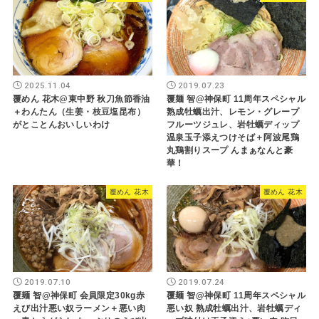
2025.11.04
2019.07.23
覆めん 花木@東中野 秋刀魚節香油
覆麺 智@神保町 11周年スペシャル
＋わんたん（生姜・枝豆塩昆布）
熟成牡蠣出汁、レモン・グレープ
がとことんおいしいわけ
フルーツジュレ、岩牡蠣ディップ
温泉玉子添えつけそば＋阿波尾鶏
丸鶏割りスープ んまぁなんと豪
華！
覆めん 花木
覆めん 花木
2019.07.10
2019.07.24
覆麺 智@神保町 会員限定30kg赤
覆麺 智@神保町 11周年スペシャル
えび出汁悪い奴ラーメン＋悪い肉
悪い奴 熟成牡蠣出汁、岩牡蠣ディ