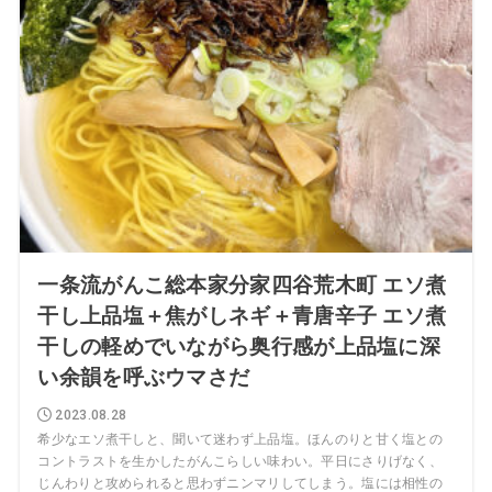
一条流がんこ総本家分家四谷荒木町 エソ煮
干し上品塩＋焦がしネギ＋青唐辛子 エソ煮
干しの軽めでいながら奥行感が上品塩に深
い余韻を呼ぶウマさだ
2023.08.28
希少なエソ煮干しと、聞いて迷わず上品塩。ほんのりと甘く塩との
コントラストを生かしたがんこらしい味わい。平日にさりげなく、
じんわりと攻められると思わずニンマリしてしまう。塩には相性の