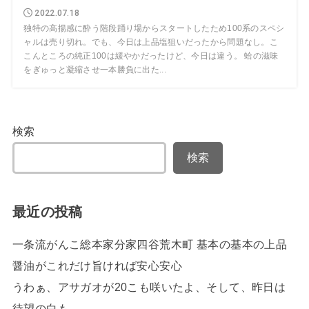
2022.07.18
独特の高揚感に酔う階段踊り場からスタートしたため100系のスペシ
ャルは売り切れ。でも、今日は上品塩狙いだったから問題なし。こ
こんところの純正100は緩やかだったけど、今日は違う。 蛤の滋味
をぎゅっと凝縮させ一本勝負に出た...
検索
検索
最近の投稿
一条流がんこ総本家分家四谷荒木町 基本の基本の上品
醤油がこれだけ旨ければ安心安心
うわぁ、アサガオが20こも咲いたよ、そして、昨日は
待望の白も