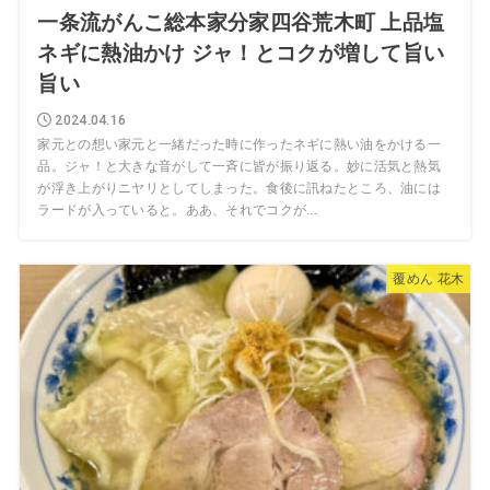
一条流がんこ総本家分家四谷荒木町 上品塩
ネギに熱油かけ ジャ！とコクが増して旨い
旨い
2024.04.16
家元との想い家元と一緒だった時に作ったネギに熱い油をかける一
品。ジャ！と大きな音がして一斉に皆が振り返る。妙に活気と熱気
が浮き上がりニヤリとしてしまった。食後に訊ねたところ、油には
ラードが入っていると。ああ、それでコクが...
覆めん 花木