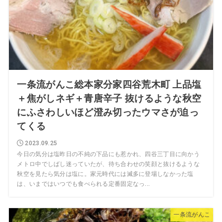
一条流がんこ総本家分家四谷荒木町 上品塩
＋焦がしネギ＋青唐辛子 抜けるような秋空
にふさわしいほど澄み切ったウマさが迫っ
てくる
2023.09.25
今日の気分は塩昨日の不純の下品にも惹かれ、四谷三丁目に向かう
メトロ中でしばし迷っていたが、待ち合わせの笑顔と抜けるような
秋空を見たら気分は塩に。家元時代には滅多に登場しなかった塩
は、いまではいつでも食べられる定番固定なっ...
一条流がんこ