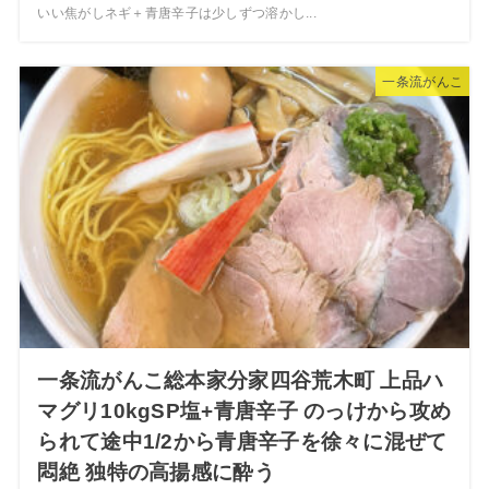
いい焦がしネギ＋青唐辛子は少しずつ溶かし...
一条流がんこ
一条流がんこ総本家分家四谷荒木町 上品ハ
マグリ10kgSP塩+青唐辛子 のっけから攻め
られて途中1/2から青唐辛子を徐々に混ぜて
悶絶 独特の高揚感に酔う