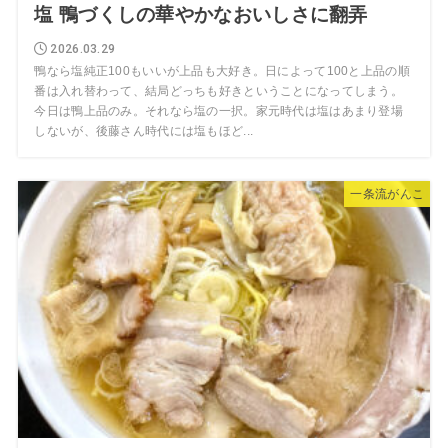
塩 鴨づくしの華やかなおいしさに翻弄
2026.03.29
鴨なら塩純正100もいいが上品も大好き。日によって100と上品の順
番は入れ替わって、結局どっちも好きということになってしまう。
今日は鴨上品のみ。それなら塩の一択。家元時代は塩はあまり登場
しないが、後藤さん時代には塩もほど...
一条流がんこ