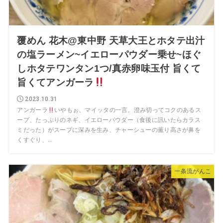
覆めん 花木@東中野 天草大王とホタテ出汁
の塩ラーメン~イエローパウダー乗せ~ほぐ
しホタテワンタン1つ/真赤卵味玉付 旨くて
旨くてアンガーラ
2023.10.31
アンガーラ
いやもぉ、マイッタの一言。澄み切ってコクのあるス
ープ、たっぷりのネギ、イエローパウダー（食後に訊いたらカラス
ミだった）がスープに深みを生み、チャーシューの薫り高さが鼻を
くすぐり、...
一条流がんこ