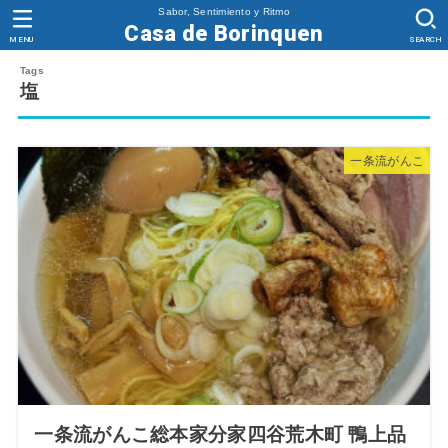
Sabor, Sentimiento y Ritmo
Casa de Borinquen
MENU
SEARCH
塩
一条流がんこ
一条流がんこ総本家分家四谷荒木町 鴨上品