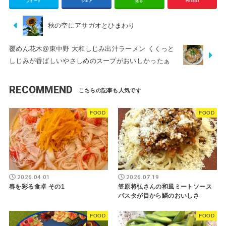
ツイート
シェア
送る
Pocket
秋の空にアサガオとひまわり
覆めん花木@東中野 大和しじみ出汁ラーメン くくっと
しじみが香ばしいやさしめのスープがおいしかったぁ
RECOMMEND
FOOD
FOOD
2026.04.01
2026.07.19
春を彩る食卓 その1
笠原将弘さんの和風ミートソース
パスタが目から鱗のおいしさ
FOOD
FOOD