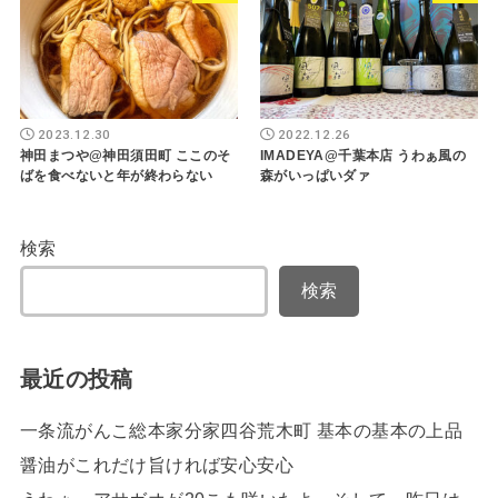
2023.12.30
2022.12.26
神田まつや@神田須田町 ここのそ
IMADEYA@千葉本店 うわぁ風の
ばを食べないと年が終わらない
森がいっぱいダァ
検索
検索
最近の投稿
一条流がんこ総本家分家四谷荒木町 基本の基本の上品
醤油がこれだけ旨ければ安心安心