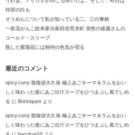
うわぁ、アサガオが20こも咲いたよ、そして、昨日は
待望の白も
そうめんについて私が知っている二、三の事柄
一条流がんこ総本家分家四谷荒木町 突然の後藤さんの
コールド・スリープ
熟した紫陽花には独特の色気が宿る
最近のコメント
spicy curry 魯珈@大久保 極上あごキーマ＆ラムをおい
しく味わった後にあご出汁スープをひつまぶし風でしめ
る
に
Borinquen
より
spicy curry 魯珈@大久保 極上あごキーマ＆ラムをおい
しく味わった後にあご出汁スープをひつまぶし風でしめ
る
に
bacchus20
より