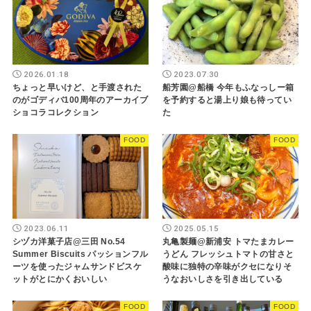
2026.01.18
2023.07.30
ちょっと早いけど、と手渡された
船芳園@船橋 今年もふなっしー箱
のがゴディバ100周年のアーカイブ
を予約すると湯上り娘も待ってい
ショコラコレクション
た
FOOD
FOOD
2023.06.11
2025.05.15
シヅカ洋菓子店@三田 No.54
丸亀製麺@新浦安 トマたまカレー
Summer Biscuits パッションフル
うどん フレッシュトマトの甘さと
ーツを使ったジャムサンドビスケ
酸味に独特の辛味がクセになりそ
ットがとにかくおいしい
うなおいしさを引き出している
FOOD
FOOD