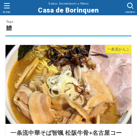
Sabor, Sentimiento y Ritmo
Casa de Borinquen
MENU
SEARCH
鱧
一条流がんこ
一条流中華そば智颯 松阪牛骨+名古屋コー