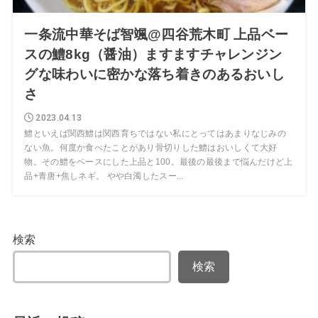
一条流中華そば智颯@四谷荒木町 上品ベー
スの鱧8kg（醤油）ますますチャレンジン
グな味わいに密かな落ち着きのあるおいし
さ
2023.04.13
鱧といえば関西鱧は関西育ちではない私にとってはあまりなじみの
ない魚。何度か食べたことがあり骨切りした鱧はおいしくて大好
物。その鱧をベースにした上品と100。最後の最後まで悩んだけど上
品+青唐+焦しネギ。 やや白濁したスー...
検索
検索