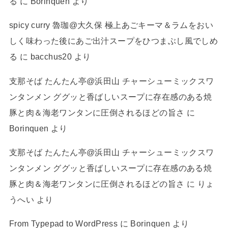
る
に
Borinquen
より
spicy curry 魯珈@大久保 極上あごキーマ＆ラムをおい
しく味わった後にあご出汁スープをひつまぶし風でしめ
る
に
bacchus20
より
支那そば たんたん亭@浜田山 チャーシューミックスワ
ンタンメン ググッと香ばしいスープに存在感のある焼
豚と肉＆海老ワンタンに圧倒されるほどの旨さ
に
Borinquen
より
支那そば たんたん亭@浜田山 チャーシューミックスワ
ンタンメン ググッと香ばしいスープに存在感のある焼
豚と肉＆海老ワンタンに圧倒されるほどの旨さ
に
りょ
うへい
より
From Typepad to WordPress
に
Borinquen
より