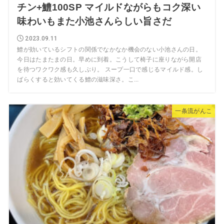
チン+鱧100SP マイルドながらもコク深い
味わいもまた小池さんらしい旨さだ
2023.09.11
鱧が効いているシフトの関係でなかなか機会のない小池さんの日。
今日はたまたまの日。早めに到着。こうして椅子に座りながら開店
を待つワクワク感も久しぶり。 スープ一口で感じるマイルド感。し
ばらくすると効いてくる鱧の滋味深さ。こ...
一条流がんこ