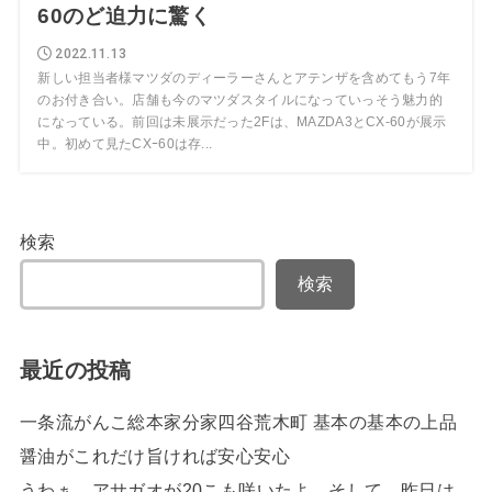
60のど迫力に驚く
2022.11.13
新しい担当者様マツダのディーラーさんとアテンザを含めてもう7年
のお付き合い。店舗も今のマツダスタイルになっていっそう魅力的
になっている。前回は未展示だった2Fは、MAZDA3とCX-60が展示
中。初めて見たCXｰ60は存...
検索
検索
最近の投稿
一条流がんこ総本家分家四谷荒木町 基本の基本の上品
醤油がこれだけ旨ければ安心安心
うわぁ、アサガオが20こも咲いたよ、そして、昨日は