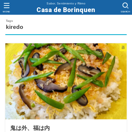
Sabor, Sentimiento y Ritmo
Casa de Borinquen
MENU
SEARCH
kiredo
器
鬼は外、福は内