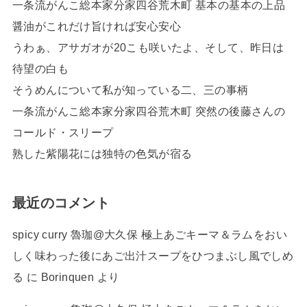
一条流がんこ総本家分家四谷荒木町 基本の基本の上品
醤油がこれだけ旨ければ安心安心
うわぁ、アサガオが20こも咲いたよ、そして、昨日は
待望の白も
そうめんについて私が知っている二、三の事柄
一条流がんこ総本家分家四谷荒木町 突然の後藤さんの
コールド・スリープ
熟した紫陽花には独特の色気が宿る
最近のコメント
spicy curry 魯珈@大久保 極上あごキーマ＆ラムをおい
しく味わった後にあご出汁スープをひつまぶし風でしめ
る
に
Borinquen
より