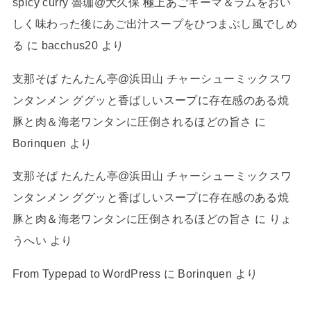
spicy curry 魯珈@大久保 極上あごキーマ＆ラムをおい
しく味わった後にあご出汁スープをひつまぶし風でしめ
る
に
bacchus20
より
支那そば たんたん亭@浜田山 チャーシューミックスワ
ンタンメン ググッと香ばしいスープに存在感のある焼
豚と肉＆海老ワンタンに圧倒されるほどの旨さ
に
Borinquen
より
支那そば たんたん亭@浜田山 チャーシューミックスワ
ンタンメン ググッと香ばしいスープに存在感のある焼
豚と肉＆海老ワンタンに圧倒されるほどの旨さ
に
りょ
うへい
より
From Typepad to WordPress
に
Borinquen
より