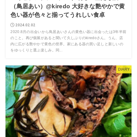
（鳥居あい）@kiredo 大好きな艶やかで黄
色い器が色々と揃ってうれしい食卓
2024.02.02
2020.8月の出会いから鳥居あいさんの黄色い器に出会ったは3年半前
のこと。再び個展があると聞いて久しぶりのkiredoさん。うん、店
内に広がる艶やかで黄色の世界。家にある器の買い足しと新しいの
をゆっくりと選ぶ楽しみ。同...
DIARY