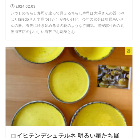
2024.02.03
いつものちらし寿司が違って見えるちらし寿司は大澤さんの器（や
はりkiredoさんで見つけた）が多いけど、今年の節分は鳥居あいさ
んの器。春先に咲き始める菜の花のような雰囲気。浦安駅付近の丸
茂海苔店のおいしい海苔でお刺身とお...
器
ロイヒテンデシュテルネ 明るい星たち展