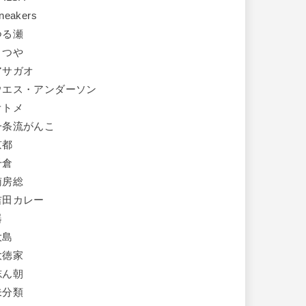
neakers
つる瀬
まつや
アサガオ
ウエス・アンダーソン
オトメ
一条流がんこ
京都
千倉
南房総
吉田カレー
器
大島
大徳家
志ん朝
未分類