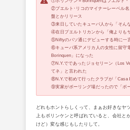
①ボリンケン＝Borinquenはプエル
②プエルト･リコのマイナーレーベル
盤とかリリース
③来日していたキューバ人から「そんなに
④在日プエルトリカンから「俺よりもサル
⑤Niftyのパソ通にデビューする時に
⑥キューバ系アメリカ人の女性に留守電メ
Borinquen」になった
⑦N.Y.でであったジョセリーン（Los V
てネ」と言われた
⑧N.Y.で初めて行ったクラブが「Casa B
⑨実家がボーリング場だったので「ボ
どれもホントらしくって、まぁお好きなヤツ
上もボリンケンと呼ばれていると、会社と
けど）変な感じもしたりして。