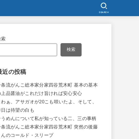
SEARCH
検索
検索
最近の投稿
一条流がんこ総本家分家四谷荒木町 基本の基本
の上品醤油がこれだけ旨ければ安心安心
うわぁ、アサガオが20こも咲いたよ、そして、
昨日は待望の白も
そうめんについて私が知っている二、三の事柄
一条流がんこ総本家分家四谷荒木町 突然の後藤
さんのコールド・スリープ