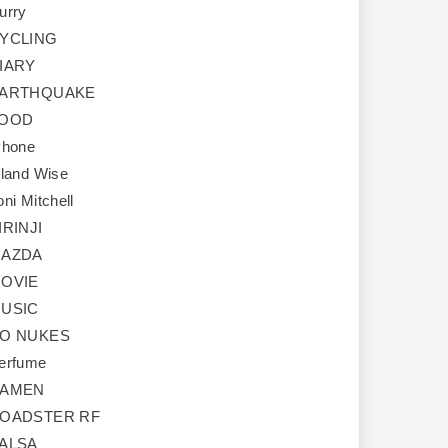
urry
YCLING
IARY
ARTHQUAKE
OOD
Phone
sland Wise
oni Mitchell
IRINJI
AZDA
OVIE
USIC
O NUKES
erfume
AMEN
OADSTER RF
ALSA