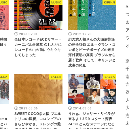
USIC
MUSIC
KIRINJI
S
2023.07.01
2012.12.20
 時間
全日本レコード&CDサマー・
幻の志ん朝さんの大須演芸場
日々
カーニバル@浅草 久しぶりに
の完全収録 エル・グラン・コ
レコードの山の前にウキウキ
ンボとビーチボーイズの来日
してしまった
河村要助の真実 ブラジルから
届く歌声 そして、キリンジと
成瀬の発見
ALSA
SALSA
SALSA
2021.05.06
2014.03.06
SWEET COCO@大阪 プエル
うわぁ、ジェリー・リベラが
itmo
トリコの深層、コロンビアの
来るよ！3/29 スタート深夜
ェとハ
きらびやかさ、メレンゲの艶
24:30 どんなステージになる