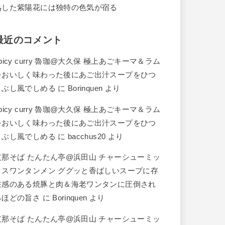
熟した紫陽花には独特の色気が宿る
最近のコメント
picy curry 魯珈@大久保 極上あごキーマ＆ラム
をおいしく味わった後にあご出汁スープをひつ
まぶし風でしめる
に
Borinquen
より
picy curry 魯珈@大久保 極上あごキーマ＆ラム
をおいしく味わった後にあご出汁スープをひつ
まぶし風でしめる
に
bacchus20
より
支那そば たんたん亭@浜田山 チャーシューミッ
クスワンタンメン ググッと香ばしいスープに存
在感のある焼豚と肉＆海老ワンタンに圧倒され
るほどの旨さ
に
Borinquen
より
支那そば たんたん亭@浜田山 チャーシューミッ