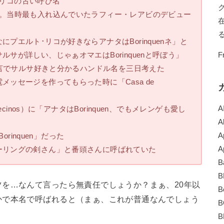
ト・リコの古い呼び名
名。当時最も入れ込んでいたラフィー・レアビのデビュー
プエルト･リコが好きならアナタはBorinquenネ」と
サが詳しい、じゃぁオマエはBorinquenと呼ぼう」
F
一言でサルサ好きと分かるハンドル名を三日考えた
ッセージを作ってもらった時に「Casa de
ecinos）に「アナタはBorinquen、でもメレンゲも愛し
A
A
orinquen」だった
A
ーリングの剣さん」と番頭さんに呼ばれていた
A
B
B
を…なんて言ったら無責任でしょうか？まぁ、20年以
B
かで本名で呼ばれると（まぁ、これが普通なんでしょう
B
B