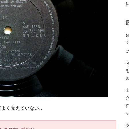
s
s
てよく覚えていない…