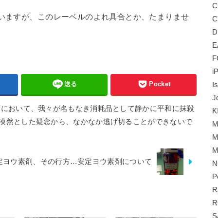
C
ていますが、このレーベルのよれ具合とか、たまりませ
C
D
E
F
i
送る
Pocket
I
J
面において、我々が名もなき消耗品として静かに平和に抹殺
K
漠然とした疑念から、なかなか逃げ切ることができないで
M
M
M
定ヨウ素剤、その行方…安定ヨウ素剤について
N
P
R
R
S