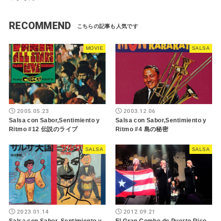
RECOMMEND
MOVIE
SALSA
2005.05.23
2003.12.06
Salsa con Sabor,Sentimiento y
Salsa con Sabor,Sentimiento y
Ritmo #12 伝説のライブ
Ritmo #4 島の秘密
SALSA
SALSA
2023.01.14
2012.09.21