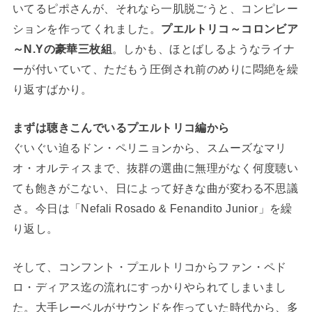
いてるピポさんが、それなら一肌脱ごうと、コンピレー
ションを作ってくれました。
プエルトリコ～コロンビア
～N.Yの豪華三枚
組
。しかも、ほとばしるようなライナ
ーが付いていて、ただもう圧倒され前のめりに悶絶を繰
り返すばかり。
まずは聴きこんでいるプエルトリコ編から
ぐいぐい迫るドン・ペリニョンから、スムーズなマリ
オ・オルティスまで、抜群の選曲に無理がなく何度聴い
ても飽きがこない、日によって好きな曲が変わる不思議
さ。今日は「Nefali Rosado & Fenandito Junior」を繰
り返し。
そして、コンフント・プエルトリコからファン・ペド
ロ・ディアス迄の流れにすっかりやられてしまいまし
た。大手レーベルがサウンドを作っていた時代から、多