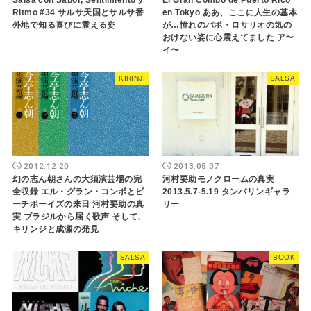
Salsa con Sabor, Sentimiento y
El Gran Combo de Puerto Rico
Ritmo #34 サルサ天国とサルサ番
en Tokyo ああ、ここに人生の基本
外地で知る喜びに震える姿
が…憧れのパポ・ロサリオの気の
おけない姿に心震えてました ア〜
イ〜
KIRINJI
SALSA
2012.12.20
2013.05.07
幻の志ん朝さんの大須演芸場の完
河村要助モノクロームの真実
全収録 エル・グラン・コンボとビ
2013.5.7-5.19 タンバリンギャラ
ーチボーイズの来日 河村要助の真
リー
実 ブラジルから届く歌声 そして、
キリンジと成瀬の発見
SALSA
BOOK