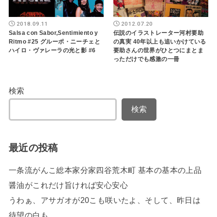
2018.09.11
2012.07.20
Salsa con Sabor,Sentimiento y
伝説のイラストレーター河村要助
Ritmo #25 グルーポ・ニーチェと
の真実 40年以上も追いかけている
ハイロ・ヴァレーラの光と影 #6
要助さんの世界がひとつにまとま
っただけでも感激の一冊
検索
検索
最近の投稿
一条流がんこ総本家分家四谷荒木町 基本の基本の上品
醤油がこれだけ旨ければ安心安心
うわぁ、アサガオが20こも咲いたよ、そして、昨日は
待望の白も