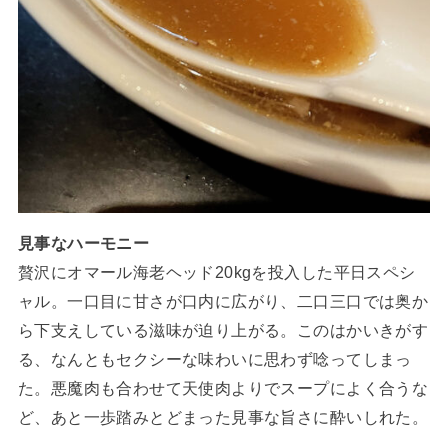
見事なハーモニー
贅沢にオマール海老ヘッド20kgを投入した平日スペシ
ャル。一口目に甘さが口内に広がり、二口三口では奥か
ら下支えしている滋味が迫り上がる。このはかいきがす
る、なんともセクシーな味わいに思わず唸ってしまっ
た。悪魔肉も合わせて天使肉よりでスープによく合うな
ど、あと一歩踏みとどまった見事な旨さに酔いしれた。