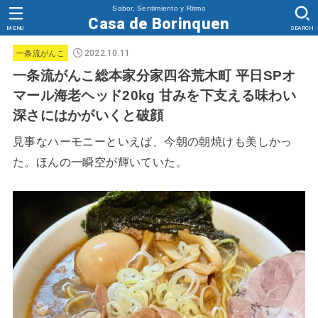
Sabor, Sentimiento y Ritmo
Casa de Borinquen
MENU
SEARCH
2022.10.11
一条流がんこ
一条流がんこ総本家分家四谷荒木町 平日SPオ
マール海老ヘッド20kg 甘みを下支える味わい
深さにはかがいくと破顔
見事なハーモニーといえば、今朝の朝焼けも美しかっ
た。ほんの一瞬空が輝いていた。