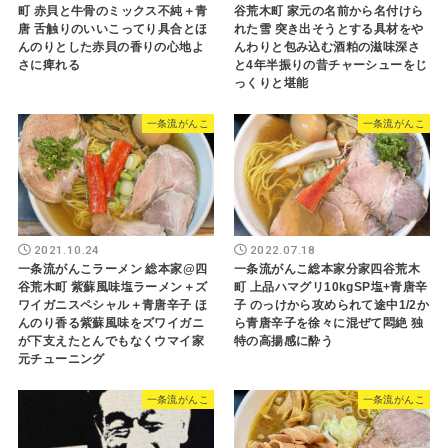
町 赤貝と牛骨のミックス不純＋青
谷荒木町 家元の名前から名付けら
唐 舌触りのいいこってり具合とほ
れた雪 突き出そうとする具材をや
んのりとした赤貝の香りの心地よ
んわりと包み込む酒粕の滋味深さ
さに痺れる
と4年半振りの昔チャーシューをじ
っくりと堪能
一条流がんこ
一条流がんこ
2021.10.24
2022.07.18
一条流がんこラーメン 総本家@四
一条流がんこ総本家分家四谷荒木
谷荒木町 紫蘇風味塩ラーメン＋ズ
町 上品ハマグリ10kgSP塩+青唐辛
ワイガニスペシャル＋青唐辛子 ほ
子 のっけから攻められて途中1/2か
んのり香る紫蘇風味をズワイガニ
ら青唐辛子を徐々に混ぜて悶絶 独
が下支えたとんでもなくウマイ家
特の高揚感に酔う
元チューニング
一条流がんこ
一条流がんこ