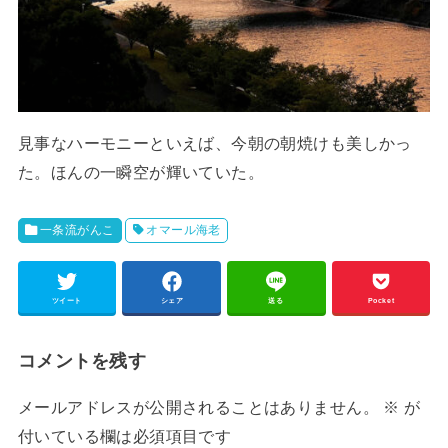
見事なハーモニーといえば、今朝の朝焼けも美しかっ
た。ほんの一瞬空が輝いていた。
一条流がんこ
オマール海老
ツイート
シェア
送る
Pocket
コメントを残す
メールアドレスが公開されることはありません。
※
が
付いている欄は必須項目です