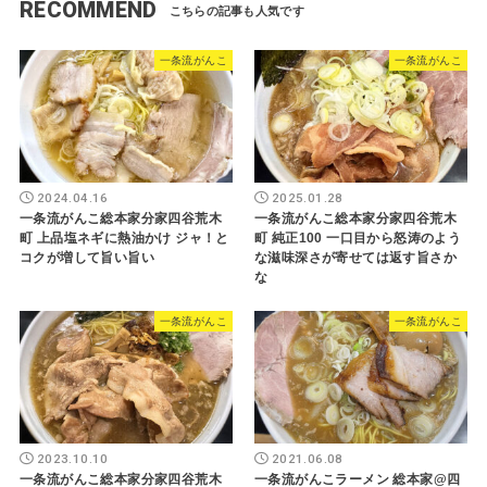
RECOMMEND
一条流がんこ
一条流がんこ
2024.04.16
2025.01.28
一条流がんこ総本家分家四谷荒木
一条流がんこ総本家分家四谷荒木
町 上品塩ネギに熱油かけ ジャ！と
町 純正100 一口目から怒涛のよう
コクが増して旨い旨い
な滋味深さが寄せては返す旨さか
な
一条流がんこ
一条流がんこ
2023.10.10
2021.06.08
一条流がんこ総本家分家四谷荒木
一条流がんこラーメン 総本家@四