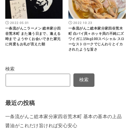
2022.05.01
2022.10.23
一条流がんこラーメン 総本家@四
一条流がんこ総本家分家四谷荒木
谷荒木町 また逢う日まで、逢える
町 白バイ貝＋ホッキ貝の不純にズ
時まで ようやくお会いできた家元
ワイガニ15kg100スペシャル スロ
に何度もお礼が言えた朝
ーなストロークでじんわりとイカ
されたような旨さ
検索
検索
最近の投稿
一条流がんこ総本家分家四谷荒木町 基本の基本の上品
醤油がこれだけ旨ければ安心安心