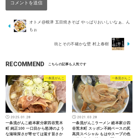
オトメ@根津 五目焼きそば やっぱりおいしいなぁ、ん
もぉ
街とその不確かな壁 村上春樹
RECOMMEND
一条流がんこ
一条流がんこ
2025.01.28
2021.03.28
一条流がんこ総本家分家四谷荒木
一条流がんこラーメン 総本家@四
町 純正100 一口目から怒涛のよう
谷荒木町 スッポン不純ベースの尻
な滋味深さが寄せては返す旨さか
高貝スペシャル もはやスープの色