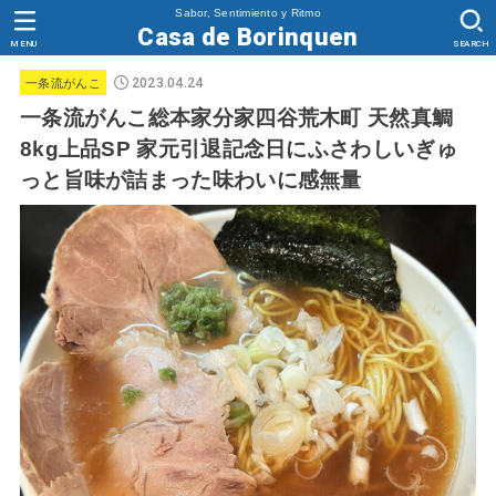
Sabor, Sentimiento y Ritmo
Casa de Borinquen
MENU
SEARCH
2023.04.24
一条流がんこ
一条流がんこ総本家分家四谷荒木町 天然真鯛
8kg上品SP 家元引退記念日にふさわしいぎゅ
っと旨味が詰まった味わいに感無量