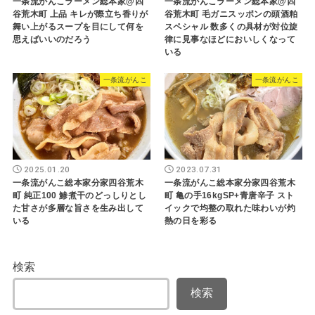
一条流がんこラーメン総本家@四
一条流がんこラーメン総本家@四
谷荒木町 上品 キレが際立ち香りが
谷荒木町 毛ガニスッポンの頭酒粕
舞い上がるスープを目にして何を
スペシャル 数多くの具材が対位旋
思えばいいのだろう
律に見事なほどにおいしくなって
いる
一条流がんこ
一条流がんこ
2025.01.20
2023.07.31
一条流がんこ総本家分家四谷荒木
一条流がんこ総本家分家四谷荒木
町 純正100 鯵煮干のどっしりとし
町 亀の手16kgSP+青唐辛子 スト
た甘さが多層な旨さを生み出して
イックで均整の取れた味わいが灼
いる
熱の日を彩る
検索
検索