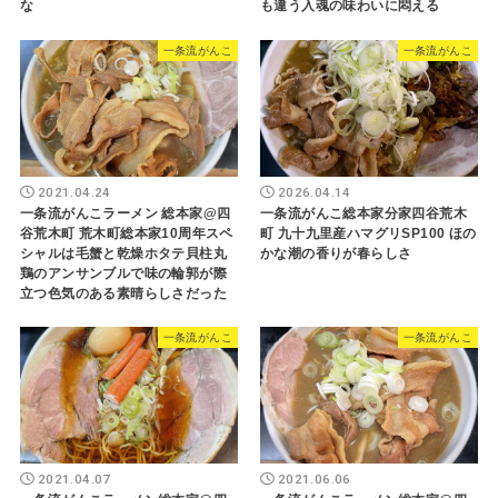
な
も違う入魂の味わいに悶える
一条流がんこ
一条流がんこ
2021.04.24
2026.04.14
一条流がんこラーメン 総本家@四
一条流がんこ総本家分家四谷荒木
谷荒木町 荒木町総本家10周年スペ
町 九十九里産ハマグリSP100 ほの
シャルは毛蟹と乾燥ホタテ貝柱丸
かな潮の香りが春らしさ
鶏のアンサンブルで味の輪郭が際
立つ色気のある素晴らしさだった
一条流がんこ
一条流がんこ
2021.04.07
2021.06.06