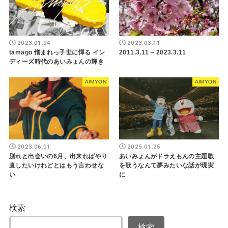
2023.01.04
2023.03.11
tamago 憎まれっ子世に憚る イン
2011.3.11 – 2023.3.11
ディーズ時代のあいみょんの輝き
AIMYON
AIMYON
2023.06.01
2025.01.25
別れと出会いの6月、出来ればやり
あいみょんがドラえもんの主題歌
直したいけれどとはもう言わせな
を歌うなんて夢みたいな話が現実
い
に
検索
検索