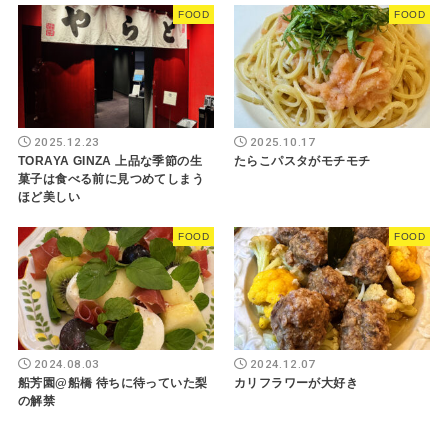
FOOD
FOOD
2025.12.23
2025.10.17
TORAYA GINZA 上品な季節の生
たらこパスタがモチモチ
菓子は食べる前に見つめてしまう
ほど美しい
FOOD
FOOD
2024.08.03
2024.12.07
船芳園@船橋 待ちに待っていた梨
カリフラワーが大好き
の解禁