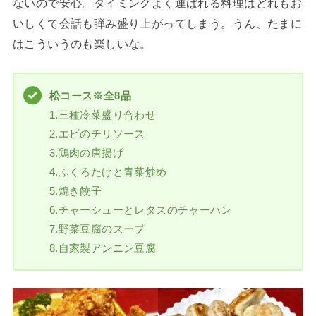
ないので安心。タイミングよく運ばれる料理はどれもお
いしくて会話も弾み盛り上がってしまう。うん、たまに
はこういうのも楽しいな。
松コース※全8品
1.三種冷菜盛り合わせ
2.エビのチリソース
3.鶏肉の唐揚げ
4.ふくろたけと青菜炒め
5.焼き餃子
6.チャーシューとレタスのチャーハン
7.野菜豆腐のスープ
8.自家製アンニン豆腐