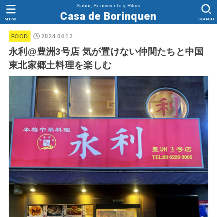
Sabor, Sentimiento y Ritmo
Casa de Borinquen
MENU
SEARCH
2024.04.12
FOOD
永利@豊洲3号店 気が置けない仲間たちと中国
東北家郷土料理を楽しむ