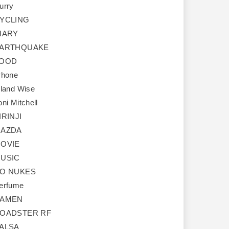
urry
YCLING
IARY
ARTHQUAKE
OOD
Phone
sland Wise
oni Mitchell
IRINJI
AZDA
OVIE
USIC
O NUKES
erfume
AMEN
OADSTER RF
ALSA