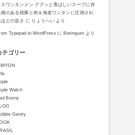
クスワンタンメン ググッと香ばしいスープに存
在感のある焼豚と肉＆海老ワンタンに圧倒され
るほどの旨さ
に
りょうへい
より
rom Typepad to WordPress
に
Borinquen
より
カテゴリー
IMYON
lfa
pple
pple Watch
ad Bunny
LOG
obbie Gentry
OOK
RASIL