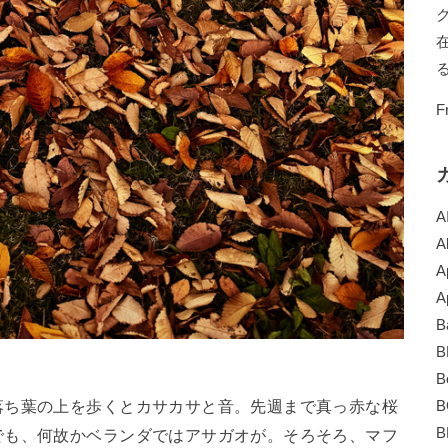
F
A
A
A
A
B
B
B
落ち葉の上を歩くとカサカサと音。先週まで真っ赤な桜
B
B
でも、何故かベランダではアサガオが。そろそろ、マフ