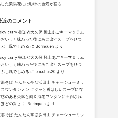
熟した紫陽花には独特の色気が宿る
最近のコメント
picy curry 魯珈@大久保 極上あごキーマ＆ラム
をおいしく味わった後にあご出汁スープをひつ
まぶし風でしめる
に
Borinquen
より
picy curry 魯珈@大久保 極上あごキーマ＆ラム
をおいしく味わった後にあご出汁スープをひつ
まぶし風でしめる
に
bacchus20
より
支那そば たんたん亭@浜田山 チャーシューミッ
クスワンタンメン ググッと香ばしいスープに存
在感のある焼豚と肉＆海老ワンタンに圧倒され
るほどの旨さ
に
Borinquen
より
支那そば たんたん亭@浜田山 チャーシューミッ