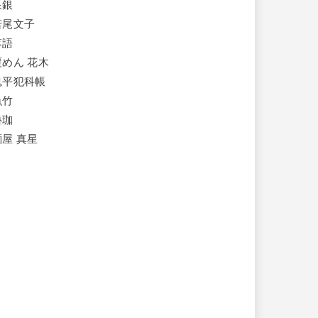
泉銀
若尾文子
落語
覆めん 花木
鬼平犯科帳
魚竹
魯珈
麺屋 真星