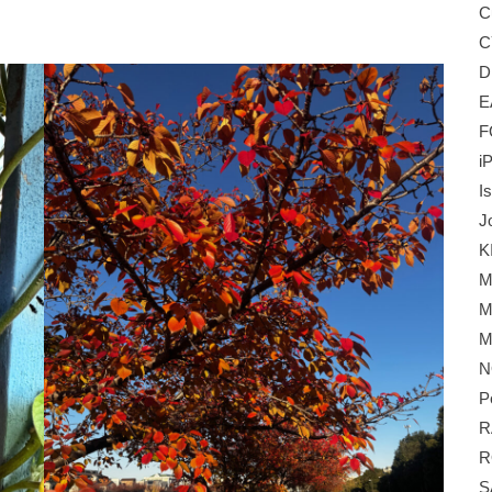
C
C
D
E
F
i
I
J
K
M
M
M
N
P
R
R
S