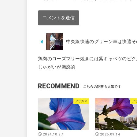
中央線快速のグリーン車は快適そ
鶏肉のローズマリー焼きには紫キャベツのピク
じゃがいが魅惑的
RECOMMEND
アサガオ
ア
2024.10.27
2025.09.14