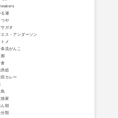
neakers
つる瀬
まつや
アサガオ
ウエス・アンダーソン
オトメ
一条流がんこ
京都
千倉
南房総
吉田カレー
器
大島
大徳家
志ん朝
未分類