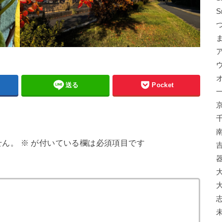
S
送る
Pocket
せん。
※
が付いている欄は必須項目です