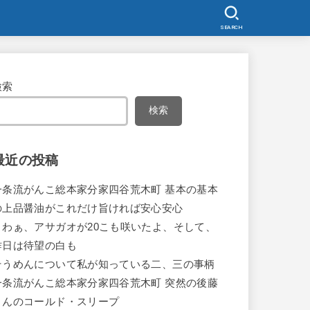
SEARCH
検索
検索
最近の投稿
一条流がんこ総本家分家四谷荒木町 基本の基本
の上品醤油がこれだけ旨ければ安心安心
うわぁ、アサガオが20こも咲いたよ、そして、
昨日は待望の白も
そうめんについて私が知っている二、三の事柄
一条流がんこ総本家分家四谷荒木町 突然の後藤
さんのコールド・スリープ