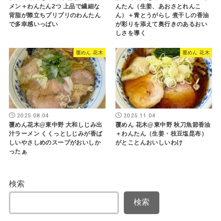
メン＋わんたん2つ 上品で繊細な
んたん（生姜、あおさとれんこ
背脂が際立ちプリプリのわんたん
ん）＋青とうがらし 煮干しの香油
で多幸感いっぱい
が彩りを添えて奥行きのあるおい
しさを導く
覆めん 花木
覆めん 花木
2025.08.04
2025.11.04
覆めん花木@東中野 大和しじみ出
覆めん 花木@東中野 秋刀魚節香油
汁ラーメン くくっとしじみが香ば
＋わんたん（生姜・枝豆塩昆布）
しいやさしめのスープがおいしか
がとことんおいしいわけ
ったぁ
検索
検索