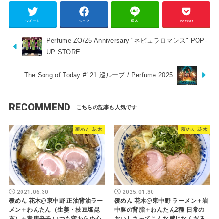
ツイート
シェア
送る
Pocket
Perfume ZO/Z5 Anniversary "ネビュラロマンス" POP-
UP STORE
The Song of Today #121 巡ループ / Perfume 2025
RECOMMEND
覆めん 花木
覆めん 花木
2021.06.30
2025.01.30
覆めん 花木@東中野 正油背油ラー
覆めん 花木@東中野 ラーメン＋岩
メン＋わんたん（生姜・枝豆塩昆
中豚の背脂＋わんたん2種 日常の
布）＋青唐辛子 いつも変わらぬ心
おいしさってこんな感じなんだろ