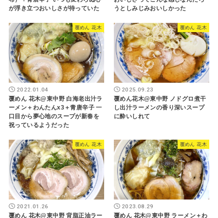
が浮き立つおいしさが待っていた
うとしみじみおいしかった
覆めん 花木
覆めん 花木
2022.01.04
2025.09.23
覆めん 花木@東中野 白海老出汁ラ
覆めん花木@東中野 ノドグロ煮干
ーメン＋わんたんx3＋青唐辛子 一
し出汁ラーメンの香り深いスープ
口目から夢心地のスープが新春を
に酔いしれて
祝っているようだった
覆めん 花木
覆めん 花木
2021.01.26
2023.08.29
覆めん 花木@東中野 背脂正油ラー
覆めん 花木@東中野 ラーメン＋わ