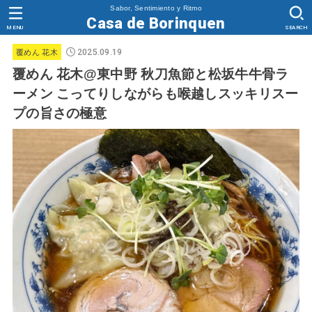
Sabor, Sentimiento y Ritmo
Casa de Borinquen
MENU
SEARCH
2025.09.19
覆めん 花木
覆めん 花木@東中野 秋刀魚節と松坂牛牛骨ラ
ーメン こってりしながらも喉越しスッキリスー
プの旨さの極意