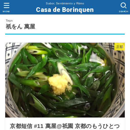
Sabor, Sentimiento y Ritmo
Casa de Borinquen
MENU
SEARCH
祇をん 萬屋
京都
京都短信 #11 萬屋@祇園 京都のもうひとつ