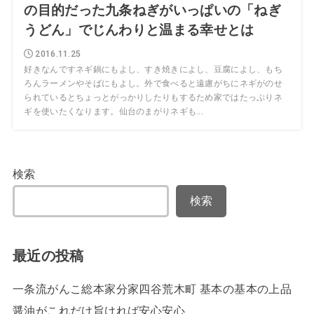
の目的だった九条ねぎがいっぱいの「ねぎ
うどん」でじんわりと温まる幸せとは
2016.11.25
好きなんですネギ鍋にもよし、すき焼きによし、豆腐によし、もち
ろんラーメンやそばにもよし。外で食べると遠慮がちにネギがのせ
られているとちょっとがっかりしたりもするため家ではたっぷりネ
ギを使いたくなります。仙台のまがりネギも...
検索
検索
最近の投稿
一条流がんこ総本家分家四谷荒木町 基本の基本の上品
醤油がこれだけ旨ければ安心安心