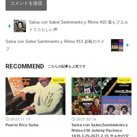
Salsa con Sabor,Sentimiento y Ritmo #15 最もプエル
トリコらしい声
Salsa con Sabor,Sentimiento y Ritmo #13 必殺のライ
ブ
RECOMMEND
SALSA
SALSA
2022.11.17
2021.02.16
Puerto Rico Salsa
Salsa con Sabor,Sentimiento y
Ritmo #30 Johnny Pacheco
1935.3.25-2021.2.15 サルサの父