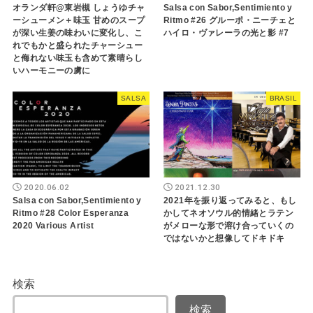
オランダ軒@東岩槻 しょうゆチャ
Salsa con Sabor,Sentimiento y
ーシューメン＋味玉 甘めのスープ
Ritmo #26 グルーポ・ニーチェと
が深い生姜の味わいに変化し、こ
ハイロ・ヴァレーラの光と影 #7
れでもかと盛られたチャーシュー
と侮れない味玉も含めて素晴らし
いハーモニーの虜に
SALSA
BRASIL
2020.06.02
2021.12.30
Salsa con Sabor,Sentimiento y
2021年を振り返ってみると、もし
Ritmo #28 Color Esperanza
かしてネオソウル的情緒とラテン
2020 Various Artist
がメローな形で溶け合っていくの
ではないかと想像してドキドキ
検索
検索