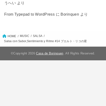
うへい
より
From Typepad to WordPress
に
Borinquen
より
MUSIC
SALSA
HOME
Salsa con Sabor,Sentimiento y Ritmo #14 プエルト・リコの星
©Copyright 2026
Casa de Borinquen
.All Rights Reserved.