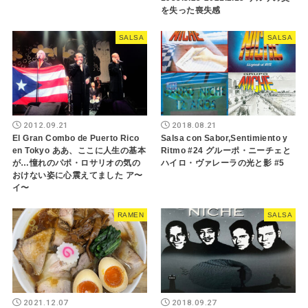
を失った喪失感
SALSA
SALSA
2012.09.21
2018.08.21
El Gran Combo de Puerto Rico
Salsa con Sabor,Sentimiento y
en Tokyo ああ、ここに人生の基本
Ritmo #24 グルーポ・ニーチェと
が…憧れのパポ・ロサリオの気の
ハイロ・ヴァレーラの光と影 #5
おけない姿に心震えてました ア〜
イ〜
RAMEN
SALSA
2021.12.07
2018.09.27