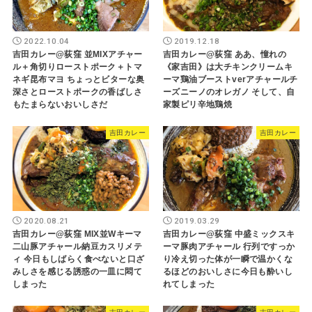
2022.10.04
2019.12.18
吉田カレー@荻窪 並MIXアチャー
吉田カレー@荻窪 ああ、憧れの
ル＋角切りローストポーク＋トマ
《家吉田》は大チキンクリームキ
ネギ昆布マヨ ちょっとビターな奥
ーマ鶏油ブーストverアチャールチ
深さとローストポークの香ばしさ
ーズニーノのオレガノ そして、自
もたまらないおいしさだ
家製ピリ辛地鶏焼
吉田カレー
吉田カレー
2020.08.21
2019.03.29
吉田カレー@荻窪 MIX並Wキーマ
吉田カレー@荻窪 中盛ミックスキ
二山豚アチャール納豆カスリメテ
ーマ豚肉アチャール 行列ですっか
ィ 今日もしばらく食べないと口ざ
り冷え切った体が一瞬で温かくな
みしさを感じる誘惑の一皿に悶て
るほどのおいしさに今日も酔いし
しまった
れてしまった