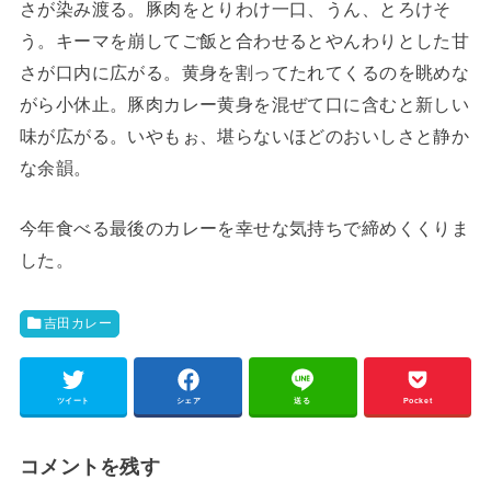
さが染み渡る。豚肉をとりわけ一口、うん、とろけそ
う。キーマを崩してご飯と合わせるとやんわりとした甘
さが口内に広がる。黄身を割ってたれてくるのを眺めな
がら小休止。豚肉カレー黄身を混ぜて口に含むと新しい
味が広がる。いやもぉ、堪らないほどのおいしさと静か
な余韻。
今年食べる最後のカレーを幸せな気持ちで締めくくりま
した。
吉田カレー
ツイート
シェア
送る
Pocket
コメントを残す