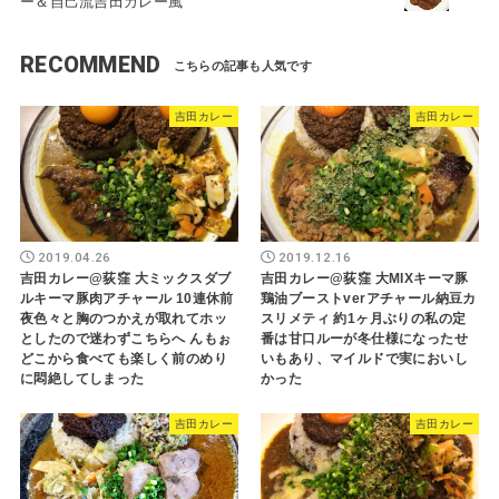
ー＆自己流吉田カレー風
RECOMMEND
吉田カレー
吉田カレー
2019.04.26
2019.12.16
吉田カレー@荻窪 大ミックスダブ
吉田カレー@荻窪 大MIXキーマ豚
ルキーマ豚肉アチャール 10連休前
鶏油ブーストverアチャール納豆カ
夜色々と胸のつかえが取れてホッ
スリメティ 約1ヶ月ぶりの私の定
としたので迷わずこちらへ んもぉ
番は甘口ルーが冬仕様になったせ
どこから食べても楽しく前のめり
いもあり、マイルドで実においし
に悶絶してしまった
かった
吉田カレー
吉田カレー