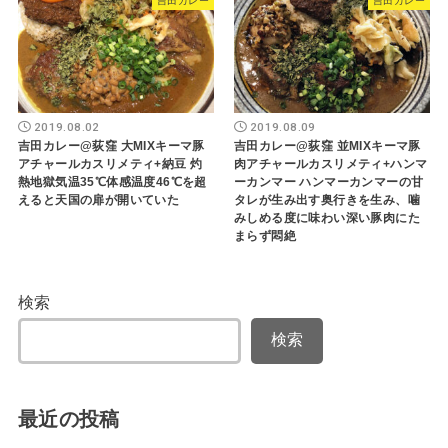
吉田カレー
吉田カレー
2019.08.02
2019.08.09
吉田カレー@荻窪 大MIXキーマ豚
吉田カレー@荻窪 並MIXキーマ豚
アチャールカスリメティ+納豆 灼
肉アチャールカスリメティ+ハンマ
熱地獄気温35℃体感温度46℃を超
ーカンマー ハンマーカンマーの甘
えると天国の扉が開いていた
タレが生み出す奥行きを生み、噛
みしめる度に味わい深い豚肉にた
まらず悶絶
検索
検索
最近の投稿