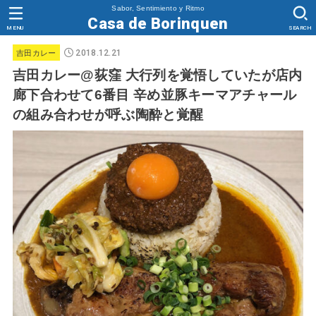
Sabor, Sentimiento y Ritmo
Casa de Borinquen
MENU
SEARCH
2018.12.21
吉田カレー
吉田カレー@荻窪 大行列を覚悟していたが店内
廊下合わせて6番目 辛め並豚キーマアチャール
の組み合わせが呼ぶ陶酔と覚醒