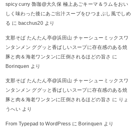
spicy curry 魯珈@大久保 極上あごキーマ＆ラムをおい
しく味わった後にあご出汁スープをひつまぶし風でしめ
る
に
bacchus20
より
支那そば たんたん亭@浜田山 チャーシューミックスワ
ンタンメン ググッと香ばしいスープに存在感のある焼
豚と肉＆海老ワンタンに圧倒されるほどの旨さ
に
Borinquen
より
支那そば たんたん亭@浜田山 チャーシューミックスワ
ンタンメン ググッと香ばしいスープに存在感のある焼
豚と肉＆海老ワンタンに圧倒されるほどの旨さ
に
りょ
うへい
より
From Typepad to WordPress
に
Borinquen
より