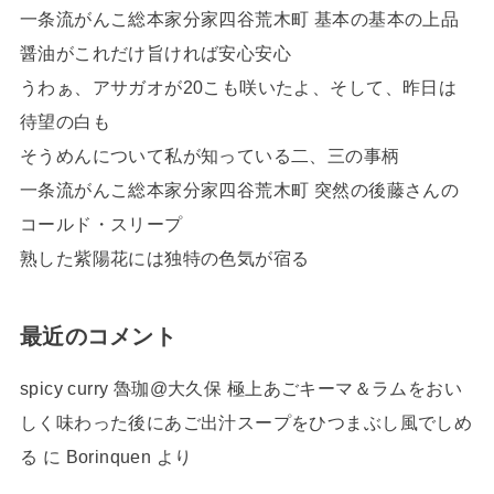
一条流がんこ総本家分家四谷荒木町 基本の基本の上品
醤油がこれだけ旨ければ安心安心
うわぁ、アサガオが20こも咲いたよ、そして、昨日は
待望の白も
そうめんについて私が知っている二、三の事柄
一条流がんこ総本家分家四谷荒木町 突然の後藤さんの
コールド・スリープ
熟した紫陽花には独特の色気が宿る
最近のコメント
spicy curry 魯珈@大久保 極上あごキーマ＆ラムをおい
しく味わった後にあご出汁スープをひつまぶし風でしめ
る
に
Borinquen
より