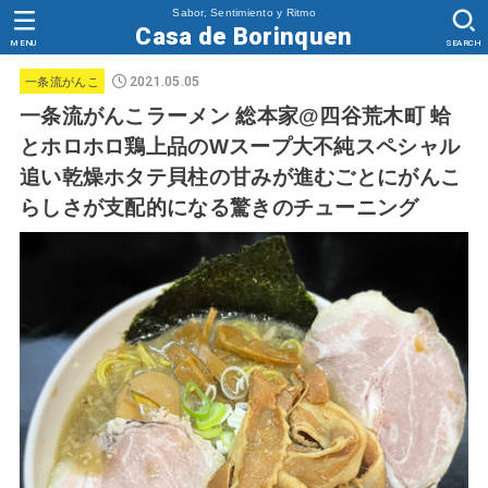
Sabor, Sentimiento y Ritmo
Casa de Borinquen
MENU
SEARCH
2021.05.05
一条流がんこ
一条流がんこラーメン 総本家@四谷荒木町 蛤
とホロホロ鶏上品のWスープ大不純スペシャル
追い乾燥ホタテ貝柱の甘みが進むごとにがんこ
らしさが支配的になる驚きのチューニング