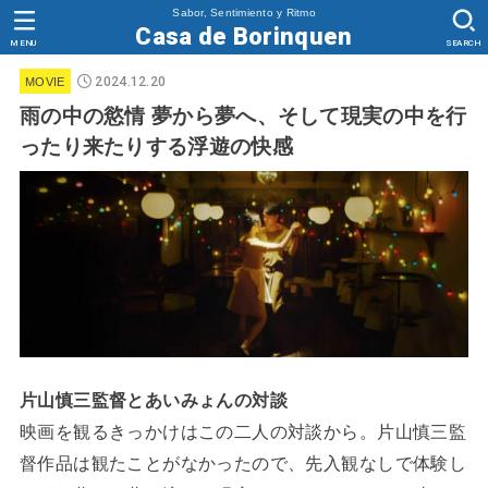
Sabor, Sentimiento y Ritmo
Casa de Borinquen
MENU
SEARCH
2024.12.20
MOVIE
雨の中の慾情 夢から夢へ、そして現実の中を行
ったり来たりする浮遊の快感
片山慎三監督とあいみょんの対談
映画を観るきっかけはこの二人の対談から。片山慎三監
督作品は観たことがなかったので、先入観なしで体験し