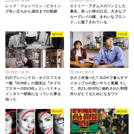
2025.10.06
2021.10.27
レッド・ツェッペリン：ビカミン
エイミー・アダムスのツンとした
グ生い立ちから成功までの軌跡
鼻先、笑った時の口元、大きなブ
ルーグレイの瞳、きれいなブロン
ド…に魅了されている
MOVIE
FOOD
2021.10.31
2021.09.12
幻のアレハンドロ・ホドロフスキ
きのう何食べた? 2LDKで暮らすゲ
ー版『DUNE』の顛末は『ホドロ
イカップルの思いやりと葛藤 そし
フスキーのDUNE』というドキュ
て、月25.,000円に倹約された料理
メンタリー映画になっていた事を
作りがとてもためになるワケ
知った
MOVIE
MOVIE