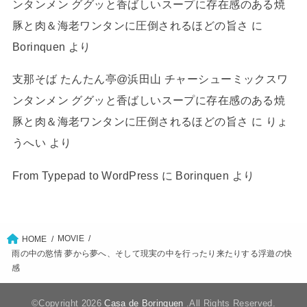
ンタンメン ググッと香ばしいスープに存在感のある焼
豚と肉＆海老ワンタンに圧倒されるほどの旨さ
に
Borinquen
より
支那そば たんたん亭@浜田山 チャーシューミックスワ
ンタンメン ググッと香ばしいスープに存在感のある焼
豚と肉＆海老ワンタンに圧倒されるほどの旨さ
に
りょ
うへい
より
From Typepad to WordPress
に
Borinquen
より
MOVIE
HOME
雨の中の慾情 夢から夢へ、そして現実の中を行ったり来たりする浮遊の快
感
©Copyright 2026
Casa de Borinquen
.All Rights Reserved.