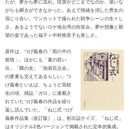
たが、夢から夢に流れ、現実がどこまでなのか、迷いな
がらも瞬きができなかった。あえて情緒を消した男女の
混じり合い、ワンカットで撮られた戦争シーンの生々し
さ、あるようでないロケ地台湾の街並み、夢や想像と願
望の姿であった福子＝中村映里子も美しさ。
原作は、つげ義春の「雨の中の
慾情」、ほかにも「夏の思い
出」「隣の女」「池袋百点会」
の要素も交えてあるらしい。つ
げ義春といえば、ちょうど高校
生の頃、雑誌「ガロ」に連載さ
れていたつげ義春の作品を繰り
返し読んでいた。「ねじ式 つげ
義春作品集（改訂版）」は、初出誌サイズ、「ねじ式」
はオリジナル2色バージョンで掲載された定本的集成。