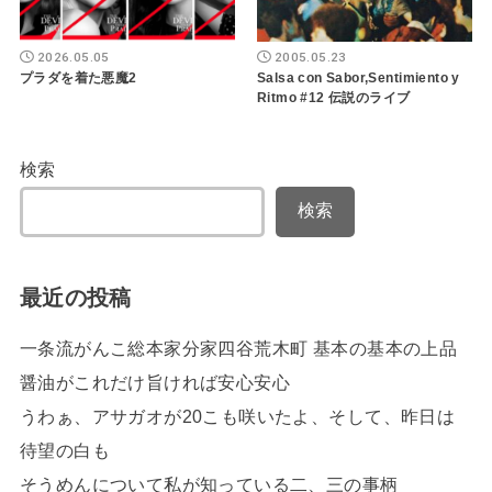
2026.05.05
2005.05.23
プラダを着た悪魔2
Salsa con Sabor,Sentimiento y
Ritmo #12 伝説のライブ
検索
検索
最近の投稿
一条流がんこ総本家分家四谷荒木町 基本の基本の上品
醤油がこれだけ旨ければ安心安心
うわぁ、アサガオが20こも咲いたよ、そして、昨日は
待望の白も
そうめんについて私が知っている二、三の事柄