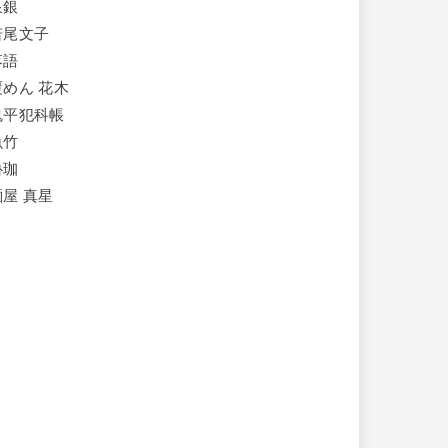
泉銀
若尾文子
落語
覆めん 花木
鬼平犯科帳
魚竹
魯珈
麺屋 真星