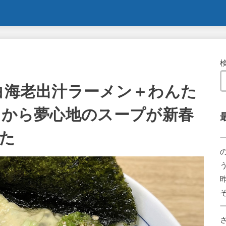
 白海老出汁ラーメン＋わんた
口目から夢心地のスープが新春
た