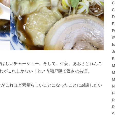
C
C
D
E
F
i
I
J
K
香ばしいチャーシュー。そして、生姜、あおさとれんこ
M
ぞれがこれしかない！という瀬戸際で旨さの共演。
M
M
ンがこれほど素晴らしいことになったことに感謝したい
N
P
R
R
S