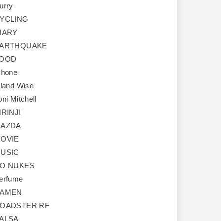
urry
YCLING
IARY
ARTHQUAKE
OOD
Phone
sland Wise
oni Mitchell
IRINJI
AZDA
OVIE
USIC
O NUKES
erfume
AMEN
OADSTER RF
ALSA