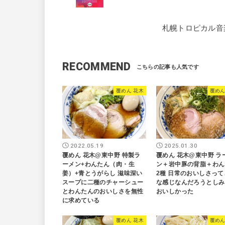
札幌トロピカル音楽振
RECOMMEND
覆めん 花木
覆めん
2022.05.19
2025.01.30
覆めん 花木@東中野 特製ラ
覆めん 花木@東中野 ラ
ーメン+わんたん（肉・生
ン＋岩中豚の背脂＋わん
姜）+青とうがらし 滋味深い
2種 日常のおいしさって
スープに二種のチャーシュー
な感じなんだろうとしみ
とわんたんのおいしさを無性
おいしかった
に求めている
覆めん 花木
覆めん