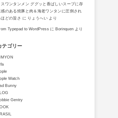
クスワンタンメン ググッと香ばしいスープに存
在感のある焼豚と肉＆海老ワンタンに圧倒され
るほどの旨さ
に
りょうへい
より
rom Typepad to WordPress
に
Borinquen
より
カテゴリー
IMYON
lfa
pple
pple Watch
ad Bunny
LOG
obbie Gentry
OOK
RASIL