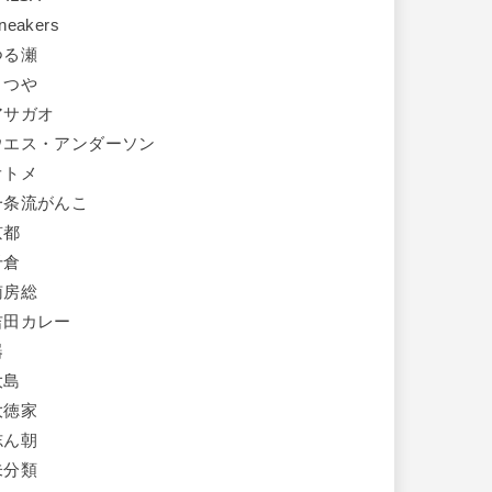
neakers
つる瀬
まつや
アサガオ
ウエス・アンダーソン
オトメ
一条流がんこ
京都
千倉
南房総
吉田カレー
器
大島
大徳家
志ん朝
未分類