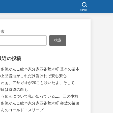
SEARCH
検索
検索
最近の投稿
一条流がんこ総本家分家四谷荒木町 基本の基本
の上品醤油がこれだけ旨ければ安心安心
うわぁ、アサガオが20こも咲いたよ、そして、
昨日は待望の白も
そうめんについて私が知っている二、三の事柄
一条流がんこ総本家分家四谷荒木町 突然の後藤
さんのコールド・スリープ