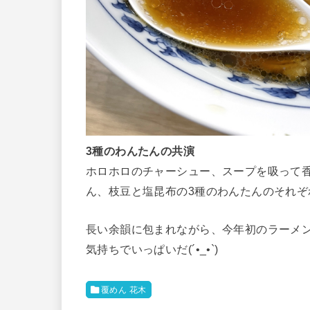
3種のわんたんの共演
ホロホロのチャーシュー、スープを吸って
ん、枝豆と塩昆布の3種のわんたんのそれ
長い余韻に包まれながら、今年初のラーメ
気持ちでいっぱいだ(´•_•`)
覆めん 花木