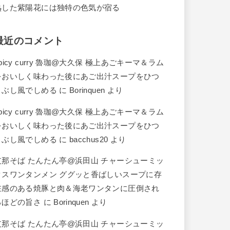
熟した紫陽花には独特の色気が宿る
最近のコメント
picy curry 魯珈@大久保 極上あごキーマ＆ラム
をおいしく味わった後にあご出汁スープをひつ
まぶし風でしめる
に
Borinquen
より
picy curry 魯珈@大久保 極上あごキーマ＆ラム
をおいしく味わった後にあご出汁スープをひつ
まぶし風でしめる
に
bacchus20
より
支那そば たんたん亭@浜田山 チャーシューミッ
クスワンタンメン ググッと香ばしいスープに存
在感のある焼豚と肉＆海老ワンタンに圧倒され
るほどの旨さ
に
Borinquen
より
支那そば たんたん亭@浜田山 チャーシューミッ