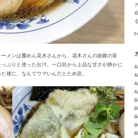
F
ラーメンは覆めん花木さんから。花木さんの故郷の富
たっぷりと使った出汁。一口目から上品な甘さが静かに
A
った後に、なんてウマいんだとため息。
A
A
A
B
B
B
B
B