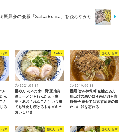
興会の会報「Salsa Bonita」を読みながら
 花木
DIARY
覆めん 花木
2021.05.14
2019.06.19
ーメ
覆めん 花木@東中野 正油背
覆麺 智@神保町 鮟鱇とあん
たん
油ラーメン＋わんたん（生
肝出汁の悪い奴＋悪い肉＋青
こん
姜・あおされんこん）いつ来
唐辛子 寄せては返す多層の味
じみ
ても進化し続けるトキメキの
わいに我を忘れる
おいしいさ
 花木
覆めん 花木
覆めん 花木